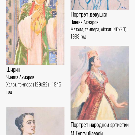
Портрет девушки
Чингиз Ахмаров
Металл, темпера, обжиг (40x20) -
1988 год
Ширин
Чингиз Ахмаров
Холст, темпера (129x82) - 1945
год
Портрет народной артистки
М.Тургунбаевой