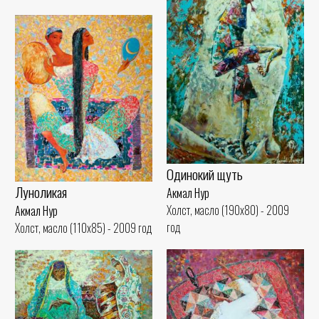
Одинокий щуть
Луноликая
Акмал Нур
Холст, масло (190x80) - 2009
Акмал Нур
год
Холст, масло (110x85) - 2009 год