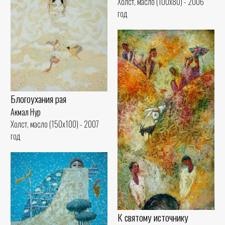
Холст, масло (100x80) - 2006
год
Блогоухания рая
Акмал Нур
Холст, масло (150x100) - 2007
год
К святому источнику