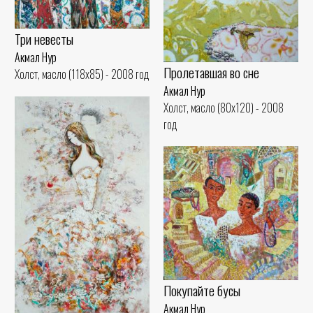
Три невесты
Акмал Нур
Пролетавшая во сне
Холст, масло (118x85) - 2008 год
Акмал Нур
Холст, масло (80x120) - 2008
год
Покупайте бусы
Акмал Нур