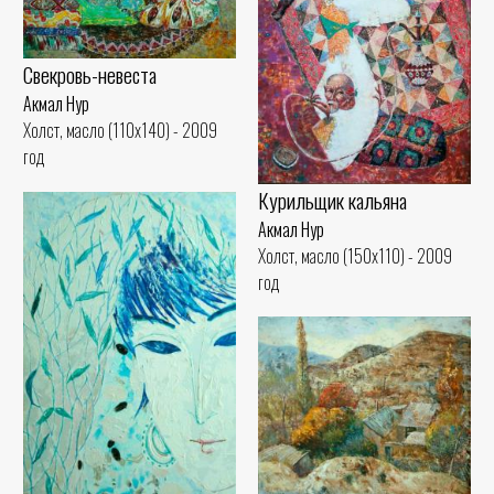
Свекровь-невеста
Акмал Нур
Холст, масло (110x140) - 2009
год
Курильщик кальяна
Акмал Нур
Холст, масло (150x110) - 2009
год