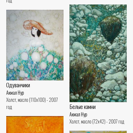
год
Одуванчики
Акмал Нур
Холст, масло (110x100) - 2007
Белые камни
год
Акмал Нур
Холст, масло (72x42) - 2007 год