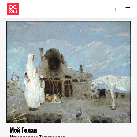
☰
Мой Гелан