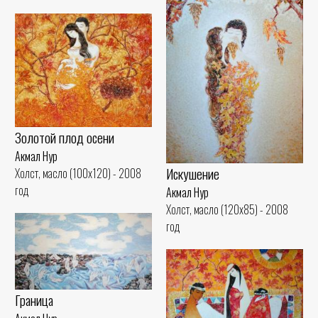
Золотой плод осени
Акмал Нур
Искушение
Холст, масло (100x120) - 2008
год
Акмал Нур
Холст, масло (120x85) - 2008
год
Граница