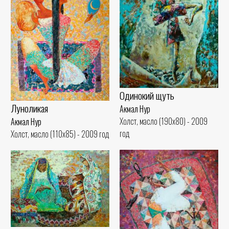
Одинокий щуть
Луноликая
Акмал Нур
Холст, масло (190x80) - 2009
Акмал Нур
год
Холст, масло (110x85) - 2009 год