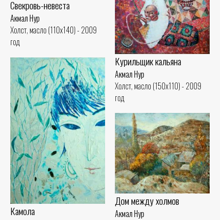
Свекровь-невеста
Акмал Нур
Холст, масло (110x140) - 2009
год
Курильщик кальяна
Акмал Нур
Холст, масло (150x110) - 2009
год
Дом между холмов
Камола
Акмал Нур