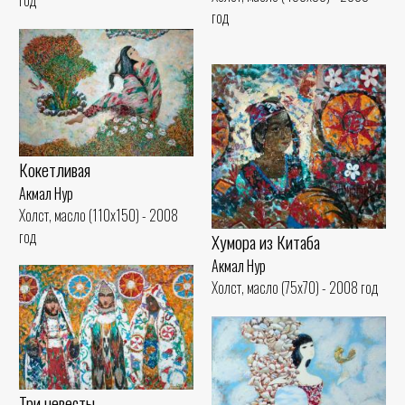
год
год
Кокетливая
Акмал Нур
Холст, масло (110x150) - 2008
год
Хумора из Китаба
Акмал Нур
Холст, масло (75x70) - 2008 год
Три невесты