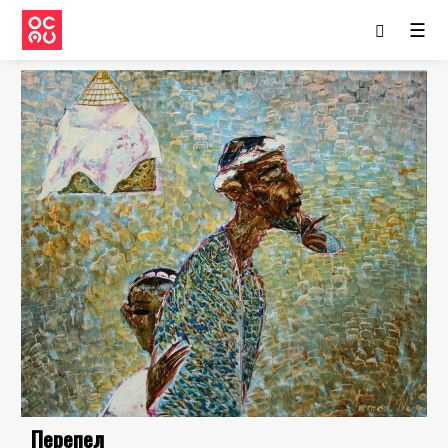
☰
Перепел