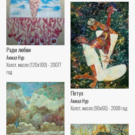
Ради любви
Акмал Нур
Холст, масло (120x100) - 20077
год
Петух
Акмал Нур
Холст, масло (90x60) - 2008 год