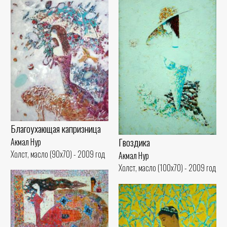
Благоухающая капризница
Гвоздика
Акмал Нур
Холст, масло (90x70) - 2009 год
Акмал Нур
Холст, масло (100x70) - 2009 год