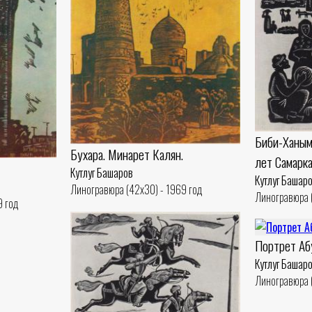
Биби-Ханым
Бухара. Минарет Калян.
лет Самарка
Кутлуг Башаров
Кутлуг Башар
Линогравюра (42x30) - 1969 год
Линогравюра (
9 год
Портрет Аб
Кутлуг Башар
Линогравюра (