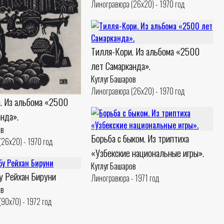
Линогравюра (26x20) - 1970 год
Тилля-Кори. Из альбома «2500
лет Самарканда».
Кутлуг Башаров
Линогравюра (26x20) - 1970 год
. Из альбома «2500
нда».
ов
Борьба с быком. Из триптиха
26x20) - 1970 год
«Узбекские национальные игры».
Кутлуг Башаров
у Рейхан Бируни
Линогравюра - 1971 год
ов
90x70) - 1972 год