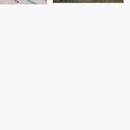
Чайханщик
жи
Николаев Александр
ександр
Дерево, темпера (46x36) - 1928 год
ель (27x20) - 1930 год
Беданабоз
Николаев Александр
ександр
Дерево, темпера (31x26) - 1928 год
ль (15x10) - 1927 год