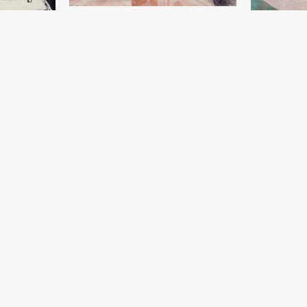
Обложка журнала «Вокруг света»
м.
Без паранд
Николаев Александр
ния»
Бумага, акварель (26x21) - 1930 год
Николаев Ал
Бумага, аквар
год
Мальчик с перепелкой
Сюзане
Николаев Александр
Дерево, темпера (30x26) - 1928 год
Николаев Ал
Бумага, акваре
927 год
2019-2026 © ocau.uz