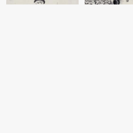
Фронтиспис. Гафур Гуля
«Избранные произведе
Николаев Александр
Бумага, тушь (41x31) - 1932 
Миниатюра
Николаев Александр
Бумага, темпера (30x22) - 1
Пастушок
Николаев Александр
Бумага, тушь (19x15) - 1928 год