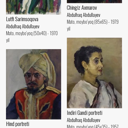
Chingiz Axmarov
Abdulhaq Abdullayev
Lutfi Sarimsoqova
Mato, moybo‘yoq (85x65) - 1979
Abdulhaq Abdullayev
yil
Mato, moybo‘yoq (50x40) - 1970
yil
Indiri Gandi portreti
Abdulhaq Abdullayev
Hind portreti
Mato, moybo‘yoq (45x35) - 1957