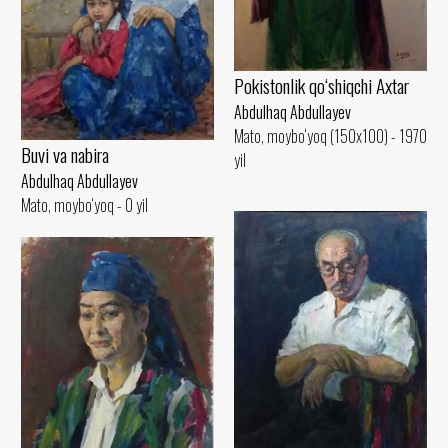
Pokistonlik qo‘shiqchi Axtar
Abdulhaq Abdullayev
Mato, moybo‘yoq (150x100) - 1970
Buvi va nabira
yil
Abdulhaq Abdullayev
Mato, moybo‘yoq - 0 yil