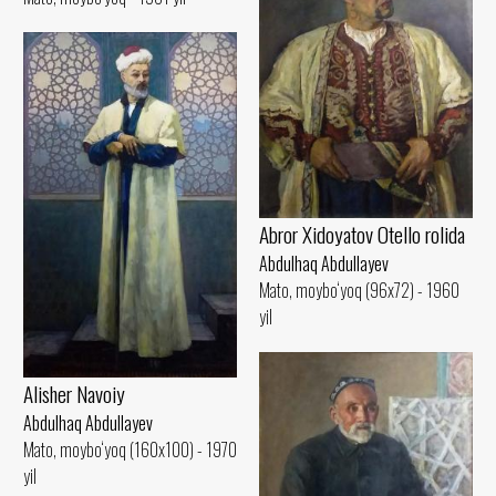
Abror Xidoyatov Otello rolida
Abdulhaq Abdullayev
Mato, moybo‘yoq (96x72) - 1960
yil
Alisher Navoiy
Abdulhaq Abdullayev
Mato, moybo‘yoq (160x100) - 1970
yil