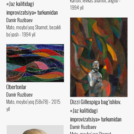
Karton, levkas Shamot, angob -
«Jaz kalitidagi
1994 yil
improvizatsiya» turkumidan
Damir Ruzibaev
Mato, moybo‘yoq Shamot, bezakli
bo‘yash - 1994 yil
Obertonlar
Damir Ruzibaev
Dizzi Gillespiga bag‘ishlov.
Mato, moybo‘yoq (58x78) - 2015
yil
«Jaz kalitidagi
improvizatsiya» turkumidan
Damir Ruzibaev
Mato, moybo‘yoq Shamot,