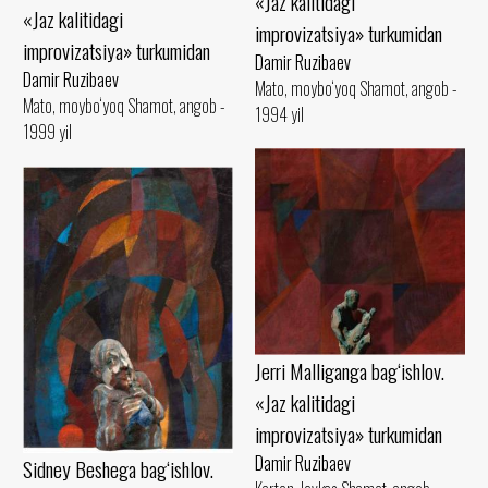
«Jaz kalitidagi
«Jaz kalitidagi
improvizatsiya» turkumidan
improvizatsiya» turkumidan
Damir Ruzibaev
Damir Ruzibaev
Mato, moybo‘yoq Shamot, angob -
Mato, moybo‘yoq Shamot, angob -
1994 yil
1999 yil
Jerri Malliganga bag‘ishlov.
«Jaz kalitidagi
improvizatsiya» turkumidan
Damir Ruzibaev
Sidney Beshega bag‘ishlov.