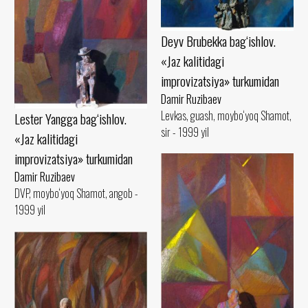
Deyv Brubekka bag‘ishlov.
«Jaz kalitidagi
improvizatsiya» turkumidan
Damir Ruzibaev
Levkas, guash, moybo‘yoq Shamot,
Lester Yangga bag‘ishlov.
sir - 1999 yil
«Jaz kalitidagi
improvizatsiya» turkumidan
Damir Ruzibaev
DVP, moybo‘yoq Shamot, angob -
1999 yil