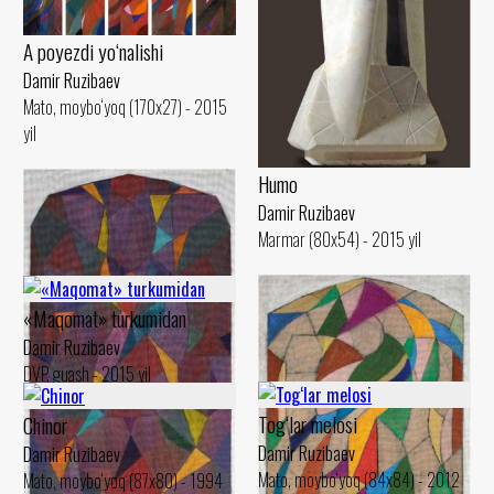
A poyezdi yo‘nalishi
Damir Ruzibaev
Mato, moybo‘yoq (170x27) - 2015
yil
Humo
Damir Ruzibaev
Marmar (80x54) - 2015 yil
«Maqomat» turkumidan
Damir Ruzibaev
DVP, guash - 2015 yil
Tog‘lar melosi
Chinor
Damir Ruzibaev
Damir Ruzibaev
Mato, moybo‘yoq (84x84) - 2012
Mato, moybo‘yoq (87x80) - 1994