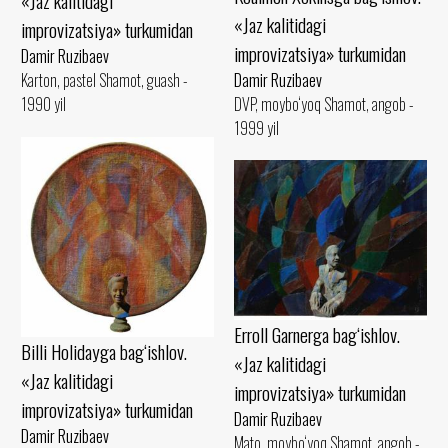
«Jaz kalitidagi
«Jaz kalitidagi
improvizatsiya» turkumidan
improvizatsiya» turkumidan
Damir Ruzibaev
Damir Ruzibaev
Karton, pastel Shamot, guash -
DVP, moybo‘yoq Shamot, angob -
1990 yil
1999 yil
Erroll Garnerga bag‘ishlov.
Billi Holidayga bag‘ishlov.
«Jaz kalitidagi
«Jaz kalitidagi
improvizatsiya» turkumidan
improvizatsiya» turkumidan
Damir Ruzibaev
Damir Ruzibaev
Mato, moybo‘yoq Shamot, angob -