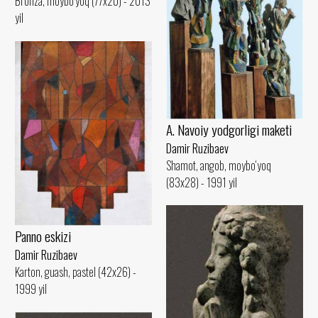
Bronza, moybo‘yoq (77x20) - 2013
yil
A. Navoiy yodgorligi maketi
Damir Ruzibaev
Shamot, angob, moybo‘yoq
(83x28) - 1991 yil
Panno eskizi
Damir Ruzibaev
Karton, guash, pastel (42x26) -
1999 yil