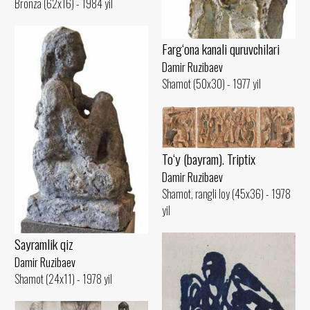
Bronza (62x16) - 1984 yil
Farg‘ona kanali quruvchilari
Damir Ruzibaev
Shamot (50x30) - 1977 yil
To‘y (bayram). Triptix
Damir Ruzibaev
Shamot, rangli loy (45x36) - 1978
yil
Sayramlik qiz
Damir Ruzibaev
Shamot (24x11) - 1978 yil