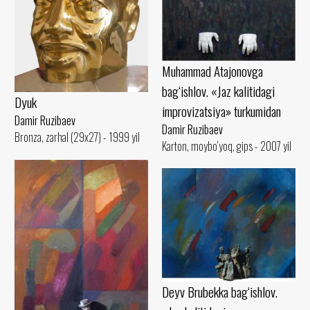
Muhammad Atajonovga
bag‘ishlov. «Jaz kalitidagi
Dyuk
improvizatsiya» turkumidan
Damir Ruzibaev
Damir Ruzibaev
Bronza, zarhal (29x27) - 1999 yil
Karton, moybo‘yoq, gips - 2007 yil
Deyv Brubekka bag‘ishlov.