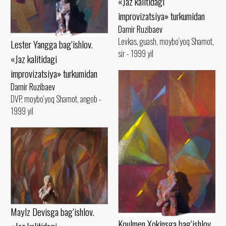
«Jaz kalitidagi
improvizatsiya» turkumidan
Damir Ruzibaev
Levkas, guash, moybo‘yoq Shamot,
Lester Yangga bag‘ishlov.
sir - 1999 yil
«Jaz kalitidagi
improvizatsiya» turkumidan
Damir Ruzibaev
DVP, moybo‘yoq Shamot, angob -
1999 yil
Maylz Devisga bag‘ishlov.
Koulmen Xokinsga bag‘ishlov.