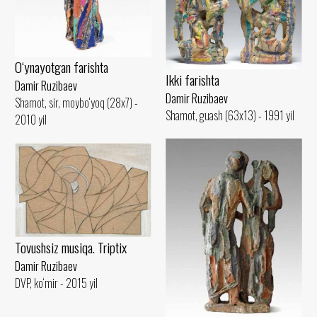
O‘ynayotgan farishta
Ikki farishta
Damir Ruzibaev
Damir Ruzibaev
Shamot, sir, moybo‘yoq (28x7) -
Shamot, guash (63x13) - 1991 yil
2010 yil
Tovushsiz musiqa. Triptix
Damir Ruzibaev
DVP, ko‘mir - 2015 yil