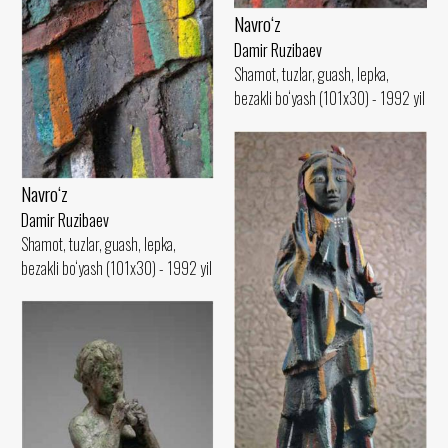
Navro‘z
Damir Ruzibaev
Shamot, tuzlar, guash, lepka,
bezakli bo‘yash (101x30) - 1992 yil
Navro‘z
Damir Ruzibaev
Shamot, tuzlar, guash, lepka,
bezakli bo‘yash (101x30) - 1992 yil