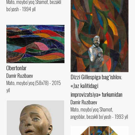
Mato, moybo‘yoq Shamot, bezakli
bo‘yash - 1994 yil
Obertonlar
Damir Ruzibaev
Dizzi Gillespiga bag‘ishlov.
Mato, moybo‘yoq (58x78) - 2015
«Jaz kalitidagi
yil
improvizatsiya» turkumidan
Damir Ruzibaev
Mato, moybo‘yoq Shamot,
angoblar, bezakli bo‘yash - 1993 yil