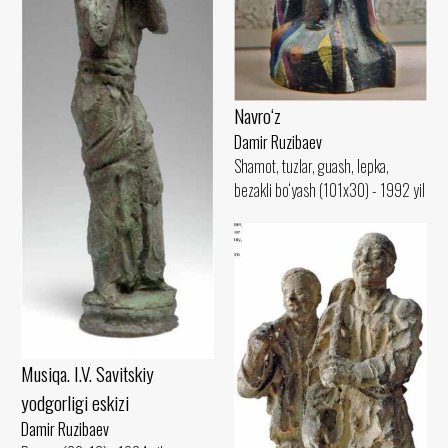
Navro‘z
Damir Ruzibaev
Shamot, tuzlar, guash, lepka,
bezakli bo‘yash (101x30) - 1992 yil
Musiqa. I.V. Savitskiy
yodgorligi eskizi
Damir Ruzibaev