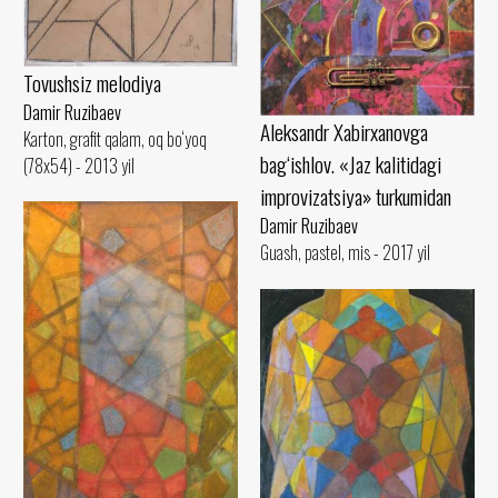
Tovushsiz melodiya
Damir Ruzibaev
Aleksandr Xabirxanovga
Karton, grafit qalam, oq bo‘yoq
bag‘ishlov. «Jaz kalitidagi
(78x54) - 2013 yil
improvizatsiya» turkumidan
Damir Ruzibaev
Guash, pastel, mis - 2017 yil