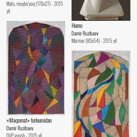
Mato, moybo‘yoq (170x27) - 2015
yil
Humo
Damir Ruzibaev
Marmar (80x54) - 2015 yil
«Maqomat» turkumidan
Damir Ruzibaev
DVP, guash - 2015 yil