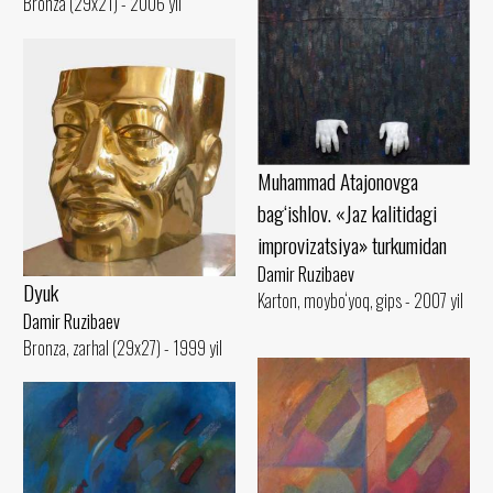
Bronza (29x21) - 2006 yil
Muhammad Atajonovga
bag‘ishlov. «Jaz kalitidagi
improvizatsiya» turkumidan
Damir Ruzibaev
Dyuk
Karton, moybo‘yoq, gips - 2007 yil
Damir Ruzibaev
Bronza, zarhal (29x27) - 1999 yil