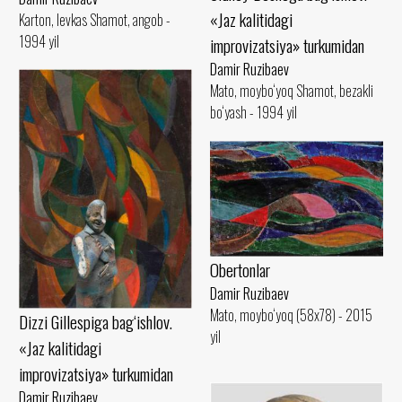
«Jaz kalitidagi
Karton, levkas Shamot, angob -
1994 yil
improvizatsiya» turkumidan
Damir Ruzibaev
Mato, moybo‘yoq Shamot, bezakli
bo‘yash - 1994 yil
Obertonlar
Damir Ruzibaev
Mato, moybo‘yoq (58x78) - 2015
Dizzi Gillespiga bag‘ishlov.
yil
«Jaz kalitidagi
improvizatsiya» turkumidan
Damir Ruzibaev