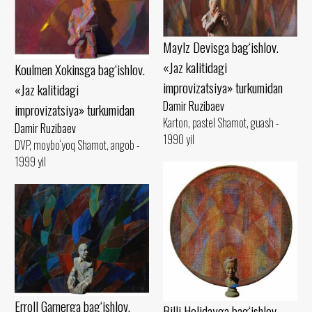
Maylz Devisga bag‘ishlov.
«Jaz kalitidagi
Koulmen Xokinsga bag‘ishlov.
improvizatsiya» turkumidan
«Jaz kalitidagi
Damir Ruzibaev
improvizatsiya» turkumidan
Karton, pastel Shamot, guash -
Damir Ruzibaev
1990 yil
DVP, moybo‘yoq Shamot, angob -
1999 yil
Erroll Garnerga bag‘ishlov.
Billi Holidayga bag‘ishlov.