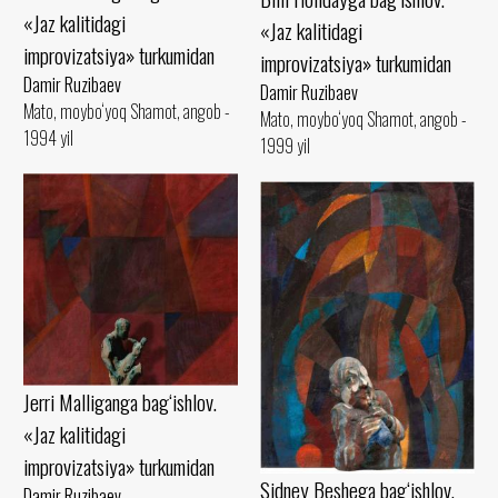
«Jaz kalitidagi
«Jaz kalitidagi
improvizatsiya» turkumidan
improvizatsiya» turkumidan
Damir Ruzibaev
Damir Ruzibaev
Mato, moybo‘yoq Shamot, angob -
Mato, moybo‘yoq Shamot, angob -
1994 yil
1999 yil
Jerri Malliganga bag‘ishlov.
«Jaz kalitidagi
improvizatsiya» turkumidan
Sidney Beshega bag‘ishlov.
Damir Ruzibaev