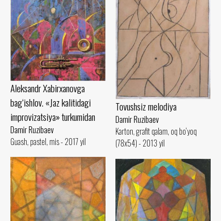
Aleksandr Xabirxanovga
bag‘ishlov. «Jaz kalitidagi
Tovushsiz melodiya
improvizatsiya» turkumidan
Damir Ruzibaev
Damir Ruzibaev
Karton, grafit qalam, oq bo‘yoq
Guash, pastel, mis - 2017 yil
(78x54) - 2013 yil