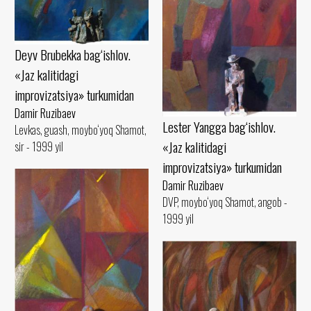
Deyv Brubekka bag‘ishlov.
«Jaz kalitidagi
improvizatsiya» turkumidan
Damir Ruzibaev
Lester Yangga bag‘ishlov.
Levkas, guash, moybo‘yoq Shamot,
«Jaz kalitidagi
sir - 1999 yil
improvizatsiya» turkumidan
Damir Ruzibaev
DVP, moybo‘yoq Shamot, angob -
1999 yil