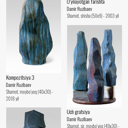
O‘ynayotgan farishta
Damir Ruzibaev
Shamot, shisha (50x9) - 2003 yil
Kompozitsiya 3
Damir Ruzibaev
Shamot, moybo‘yoq (40x30) -
2018 yil
Uch gratsiya
Damir Ruzibaev
Shamot, sir, moybo‘yoq (49x30) -