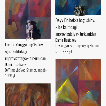
Deyv Brubekka bag‘ishlov.
«Jaz kalitidagi
improvizatsiya» turkumidan
Damir Ruzibaev
Lester Yangga bag‘ishlov.
Levkas, guash, moybo‘yoq Shamot,
«Jaz kalitidagi
sir - 1999 yil
improvizatsiya» turkumidan
Damir Ruzibaev
DVP, moybo‘yoq Shamot, angob -
1999 yil