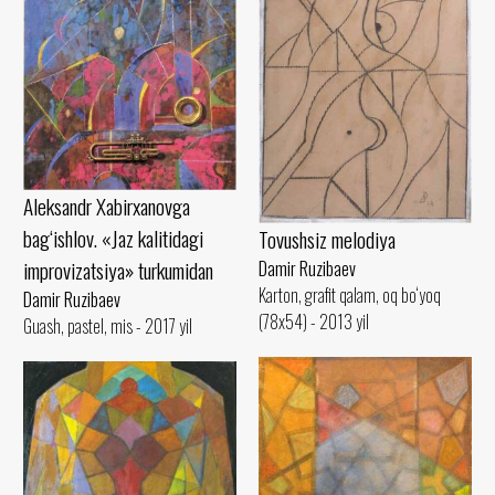
Aleksandr Xabirxanovga
bag‘ishlov. «Jaz kalitidagi
Tovushsiz melodiya
improvizatsiya» turkumidan
Damir Ruzibaev
Karton, grafit qalam, oq bo‘yoq
Damir Ruzibaev
(78x54) - 2013 yil
Guash, pastel, mis - 2017 yil