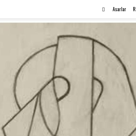
Asarlar
R