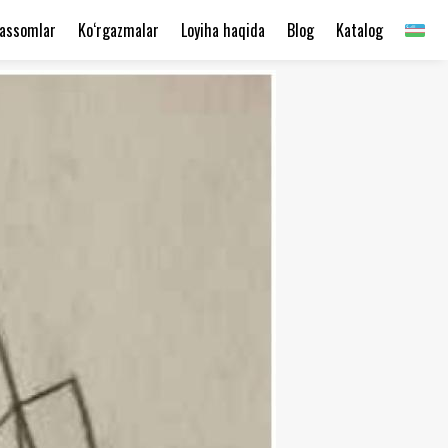
assomlar
Ko‘rgazmalar
Loyiha haqida
Blog
Katalog