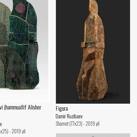
vi (hammuallif Alisher
Figura
Damir Ruzibaev
Shamot (77x23) - 2019 yil
v
5x25) - 2019 yil