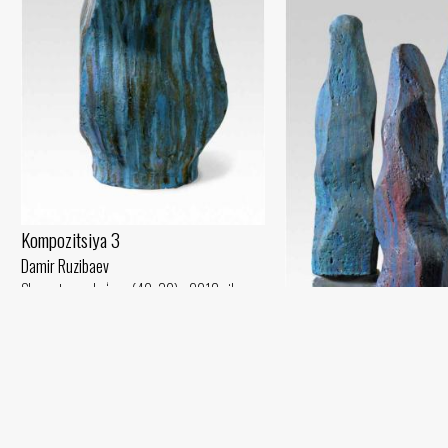
Kompozitsiya 3
Damir Ruzibaev
Shamot, moybo‘yoq (40x30) - 2018 yil
Uch gratsiya
Stela. Model
Damir Ruzibaev
Damir Ruzibaev
Shamot, sir, moybo‘yoq (49x3
Gips, guash (80x30) - 2018 yil