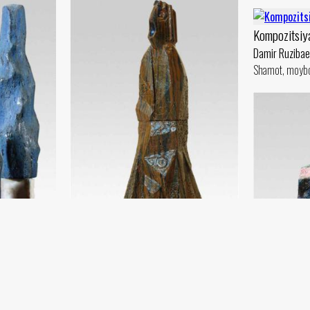
Kompozitsiy
Damir Ruzibae
Shamot, moybo‘
Ruh faryodi. Munkka taqlid
Damir Ruzibaev
0) - 2018 yil
Shamot, sir (78x25) - 2019 yil