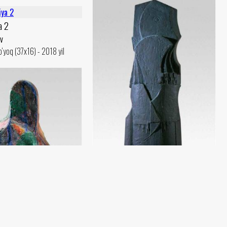
a 2
v
yoq (37x16) - 2018 yil
Kompozitsiya
Damir Ruzibaev
Shamot, angob (79x30) - 2018 yil