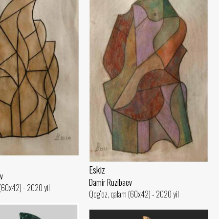
Eskiz
v
Damir Ruzibaev
(60x42) - 2020 yil
Qog‘oz, qalam (60x42) - 2020 yil