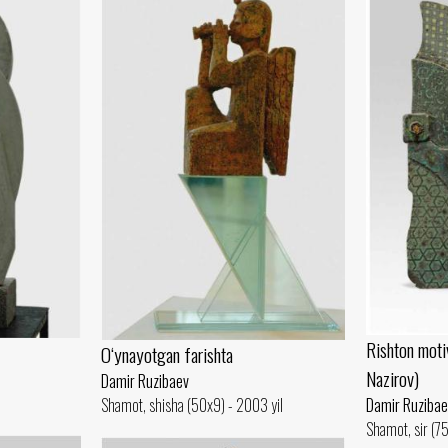
Rishton moti
O‘ynayotgan farishta
Nazirov)
Damir Ruzibaev
Damir Ruzibae
Shamot, shisha (50x9) - 2003 yil
Shamot, sir (7