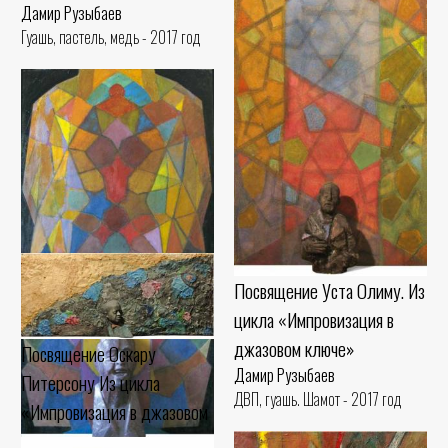
Дамир Рузыбаев
Гуашь, пастель, медь - 2017 год
Посвящение Уста Олиму. Из
цикла «Импровизация в
джазовом ключе»
Посвящение Оскару
Дамир Рузыбаев
Питерсону Из цикла
ДВП, гуашь. Шамот - 2017 год
«Импровизация в джазовом
ключе»