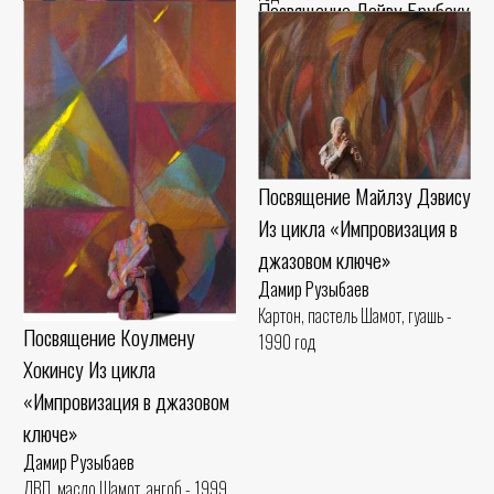
Посвящение Дейву Брубеку
Из цикла «Импровизация в
джазовом ключе»
Дамир Рузыбаев
Левкас, гуашь, масло Шамот,
Посвящение Лестеру Янгу
глазурь - 1999 год
Из цикла «Импровизация в
Посвящение Майлзу Дэвису
джазовом ключе»
Из цикла «Импровизация в
Дамир Рузыбаев
джазовом ключе»
ДВП, масло Шамот, ангоб - 1999
год
Дамир Рузыбаев
Картон, пастель Шамот, гуашь -
Посвящение Коулмену
1990 год
Хокинсу Из цикла
«Импровизация в джазовом
ключе»
Дамир Рузыбаев
ДВП, масло Шамот, ангоб - 1999