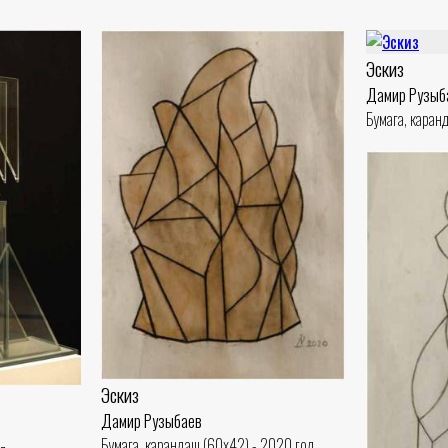
Эскиз
Дамир Рузыб
Бумага, каран
Эскиз
Дамир Рузыбаев
Бумага, карандаш (60x42) - 2020 год