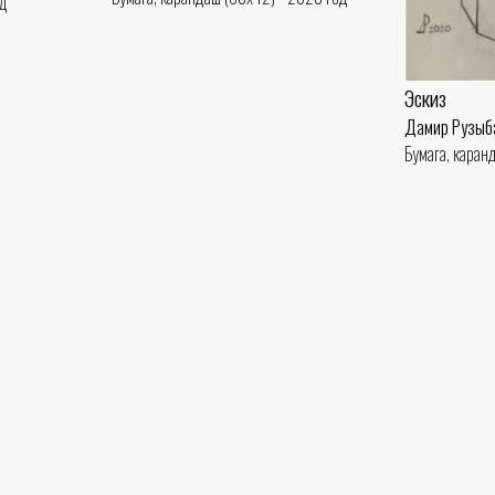
од
Эскиз
Дамир Рузыб
Бумага, каран