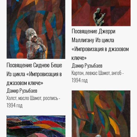
Посвящение Джерри
Маллигану Из цикла
«Импровизация в джазовом
ключе»
Посвящение Сиднею Беше
Дамир Рузыбаев
Из цикла «Импровизация в
Картон, левкас Шамот, ангоб -
1994 год
джазовом ключе»
Дамир Рузыбаев
Холст, масло Шамот, роспись -
1994 год