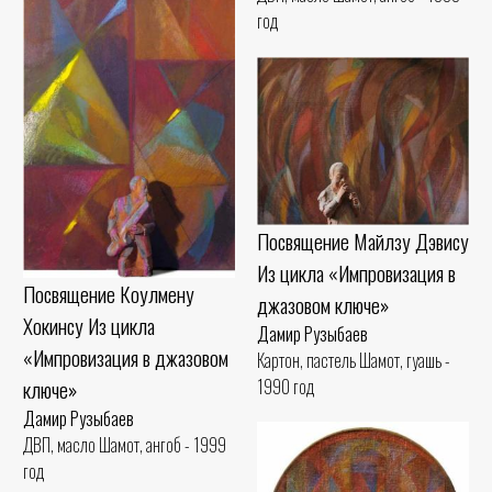
год
Посвящение Майлзу Дэвису
Из цикла «Импровизация в
Посвящение Коулмену
джазовом ключе»
Хокинсу Из цикла
Дамир Рузыбаев
«Импровизация в джазовом
Картон, пастель Шамот, гуашь -
ключе»
1990 год
Дамир Рузыбаев
ДВП, масло Шамот, ангоб - 1999
год