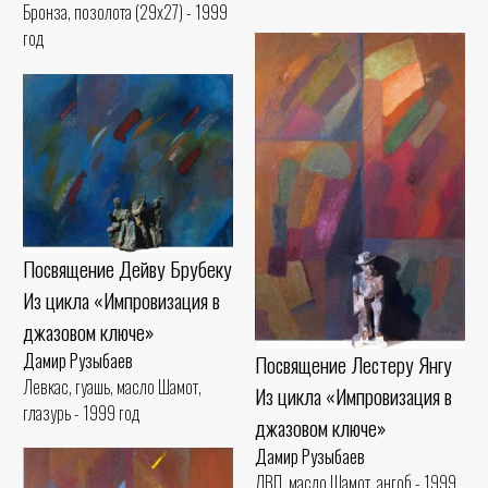
Бронза, позолота (29x27) - 1999
год
Посвящение Дейву Брубеку
Из цикла «Импровизация в
джазовом ключе»
Дамир Рузыбаев
Посвящение Лестеру Янгу
Левкас, гуашь, масло Шамот,
Из цикла «Импровизация в
глазурь - 1999 год
джазовом ключе»
Дамир Рузыбаев
ДВП, масло Шамот, ангоб - 1999