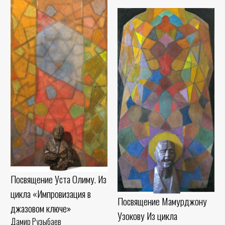
Посвящение Уста Олиму. Из
цикла «Импровизация в
Посвящение Мамурджону
джазовом ключе»
Узокову Из цикла
Дамир Рузыбаев