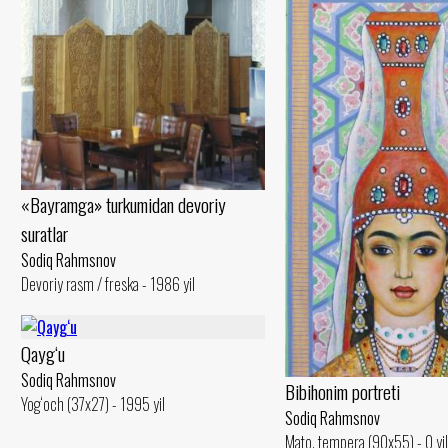
«Bayramga» turkumidan devoriy
suratlar
Sodiq Rahmsnov
Devoriy rasm / freska - 1986 yil
Qayg‘u
Sodiq Rahmsnov
Bibihonim portreti
Yog‘och (37x27) - 1995 yil
Sodiq Rahmsnov
Mato, tempera (90x55) - 0 yil