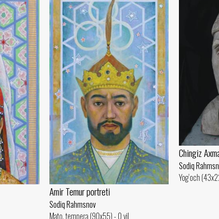
Chingiz Axma
Sodiq Rahmsn
Yog‘och (43x22
Amir Temur portreti
Sodiq Rahmsnov
Mato, tempera (90x55) - 0 yil