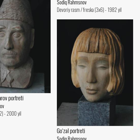
Sodiq Rahmsnov
Devoriy rasm / freska (3x6) - 1982 yil
rov portreti
ov
) - 2000 yil
Go‘zal portreti
Sodiq Rahmsnov