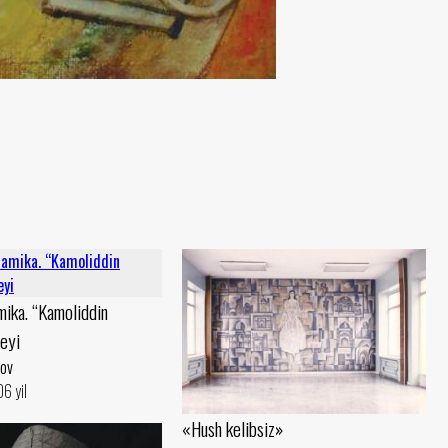
mika. “Kamoliddin
eyi
ov
6 yil
«Hush kelibsiz»