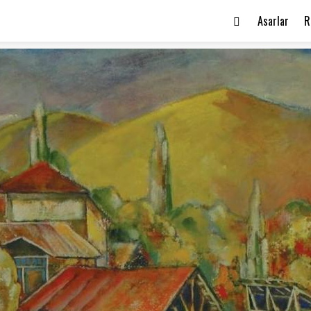
Asarlar
R