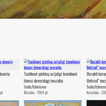
evoriy
Toshkent qishloq xo‘jaligi texnikumi
Bezakli kera
binosi devoridagi mozaika
Behzod” muz
Sodiq Rahmsnov
Sodiq Rahmsn
yil
Mozaika - 1984 yil
Keramika - 200