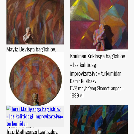
Maylz Devisga bag‘ishlov.
Koulmen Xokinsga bag‘ishlov.
«Jaz kalitidagi
«Jaz kalitidagi
improvizatsiya» turkumidan
improvizatsiya» turkumidan
Damir Ruzibaev
Damir Ruzibaev
Karton, pastel Shamot, guash -
DVP, moybo‘yoq Shamot, angob -
1990 yil
1999 yil
Billi Holidayga bag‘ishlov.
«Jaz kalitidagi
Jerri Malliganga bag‘ishlov.
improvizatsiya» turkumidan