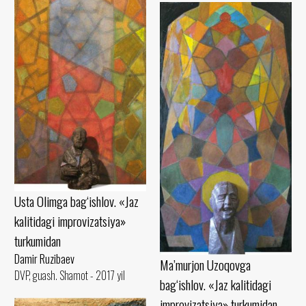
Usta Olimga bag‘ishlov. «Jaz
kalitidagi improvizatsiya»
turkumidan
Damir Ruzibaev
Ma’murjon Uzoqovga
DVP, guash. Shamot - 2017 yil
bag‘ishlov. «Jaz kalitidagi
improvizatsiya» turkumidan