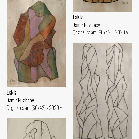
Eskiz
Damir Ruzibaev
Qog‘oz, qalam (60x42) - 2020 yil
Eskiz
Damir Ruzibaev
Qog‘oz, qalam (60x42) - 2020 yil