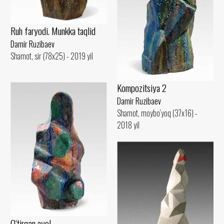
Ruh faryodi. Munkka taqlid
Damir Ruzibaev
Shamot, sir (78x25) - 2019 yil
Kompozitsiya 2
Damir Ruzibaev
Shamot, moybo‘yoq (37x16) -
2018 yil
O‘tirgan ayol