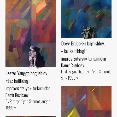
Deyv Brubekka bag‘ishlov.
«Jaz kalitidagi
improvizatsiya» turkumidan
Damir Ruzibaev
Levkas, guash, moybo‘yoq Shamot,
Lester Yangga bag‘ishlov.
sir - 1999 yil
«Jaz kalitidagi
improvizatsiya» turkumidan
Damir Ruzibaev
DVP, moybo‘yoq Shamot, angob -
1999 yil