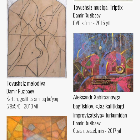
Tovushsiz musiqa. Triptix
Damir Ruzibaev
DVP, ko‘mir - 2015 yil
Tovushsiz melodiya
Damir Ruzibaev
Aleksandr Xabirxanovga
Karton, grafit qalam, oq bo‘yoq
bag‘ishlov. «Jaz kalitidagi
(78x54) - 2013 yil
improvizatsiya» turkumidan
Damir Ruzibaev
Guash, pastel, mis - 2017 yil