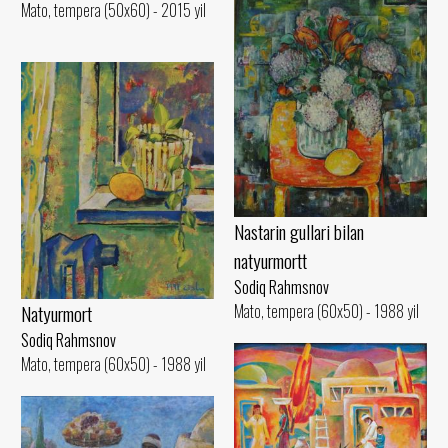
Mato, tempera (50x60) - 2015 yil
Nastarin gullari bilan
natyurmortt
Sodiq Rahmsnov
Mato, tempera (60x50) - 1988 yil
Natyurmort
Sodiq Rahmsnov
Mato, tempera (60x50) - 1988 yil