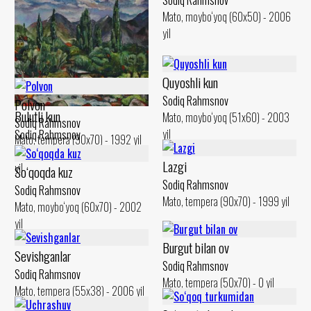
Mato, moybo‘yoq (60x50) - 2006
yil
So‘qoq teraklari
Sodiq Rahmsnov
Mato, moybo‘yoq (50x60) - 2000
Quyoshli kun
yil
Sodiq Rahmsnov
Polvon
Bulutli kun
Mato, moybo‘yoq (51x60) - 2003
Sodiq Rahmsnov
yil
Sodiq Rahmsnov
Mato, tempera (90x70) - 1992 yil
Mato, moybo‘yoq (50x60) - 2000
Lazgi
yil
So‘qoqda kuz
Sodiq Rahmsnov
Sodiq Rahmsnov
Mato, tempera (90x70) - 1999 yil
Mato, moybo‘yoq (60x70) - 2002
yil
Burgut bilan ov
Sevishganlar
Sodiq Rahmsnov
Sodiq Rahmsnov
Mato, tempera (50x70) - 0 yil
Mato, tempera (55x38) - 2006 yil