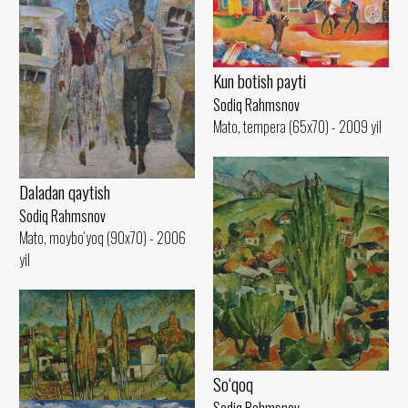
Kun botish payti
Sodiq Rahmsnov
Mato, tempera (65x70) - 2009 yil
Daladan qaytish
Sodiq Rahmsnov
Mato, moybo‘yoq (90x70) - 2006
yil
So‘qoq
Sodiq Rahmsnov