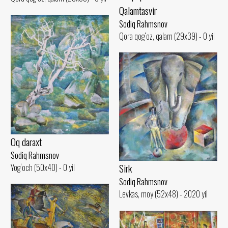
Qalamtasvir
Sodiq Rahmsnov
Qora qog‘oz, qalam (29x39) - 0 yil
Oq daraxt
Sodiq Rahmsnov
Sirk
Yog‘och (50x40) - 0 yil
Sodiq Rahmsnov
Levkas, moy (52x48) - 2020 yil