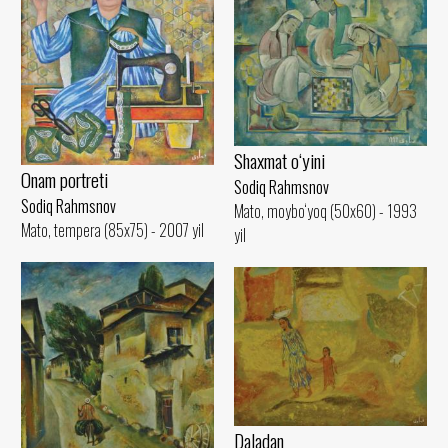
Shaxmat o‘yini
Onam portreti
Sodiq Rahmsnov
Sodiq Rahmsnov
Mato, moybo‘yoq (50x60) - 1993
Mato, tempera (85x75) - 2007 yil
yil
Daladan