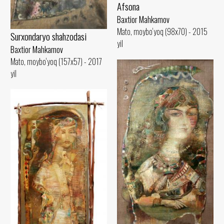
Afsona
Baxtior Mahkamov
Mato, moybo‘yoq (98x70) - 2015
Surxondaryo shahzodasi
yil
Baxtior Mahkamov
Mato, moybo‘yoq (157x57) - 2017
yil