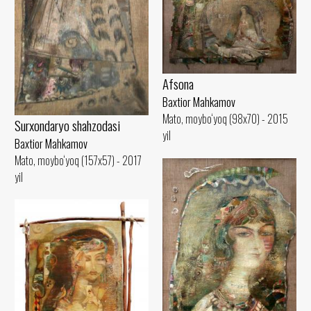
Afsona
Baxtior Mahkamov
Mato, moybo‘yoq (98x70) - 2015
Surxondaryo shahzodasi
yil
Baxtior Mahkamov
Mato, moybo‘yoq (157x57) - 2017
yil