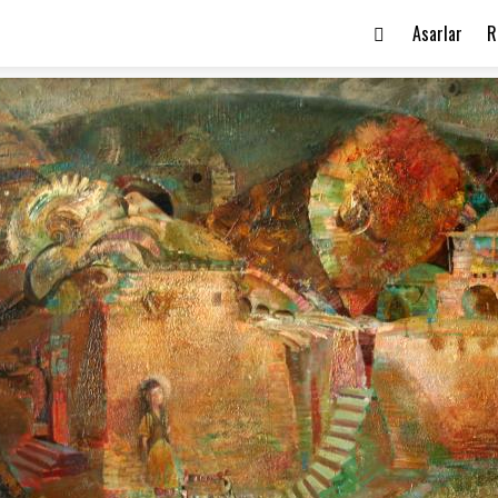
Asarlar
R