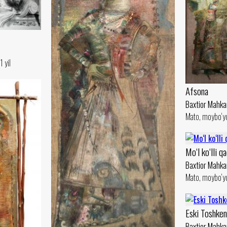
 yil
Afsona
Baxtior Mahk
Mato, moybo‘yo
Mo‘l ko‘lli q
Baxtior Mahk
Mato, moybo‘yo
Eski Toshken
Baxtior Mahk