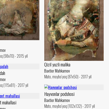
amov
q (98x70) - 2015 yil
Qizil yuzli malika
Baxtior Mahkamov
adah
Mato, moybo‘yoq (87x50) - 2017 yil
amov
q (115x81) - 2017 yil
Hayvonlar podshosi
Baxtior Mahkamov
t mahallasi
Mato, moybo‘yoq (102x132) - 2017 yil
amov