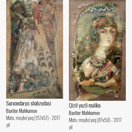
Surxondaryo shahzodasi
Qizil yuzli malika
Baxtior Mahkamov
Baxtior Mahkamov
Mato, moybo‘yoq (157x57) - 2017
Mato, moybo‘yoq (87x50) - 2017
yil
yil