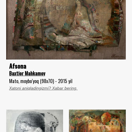
Afsona
Baxtior Mahkamov
Mato, moybo‘yoq (98x70) - 2015 yil
Xatoni aniqladingizmi? Xabar bering.