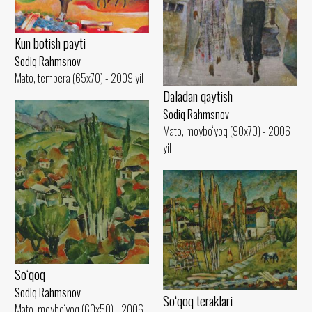
Kun botish payti
Sodiq Rahmsnov
Mato, tempera (65x70) - 2009 yil
Daladan qaytish
Sodiq Rahmsnov
Mato, moybo‘yoq (90x70) - 2006
yil
So‘qoq
Sodiq Rahmsnov
So‘qoq teraklari
Mato, moybo‘yoq (60x50) - 2006