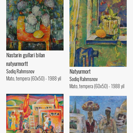
Nastarin gullari bilan
natyurmortt
Natyurmort
Sodiq Rahmsnov
Mato, tempera (60x50) - 1988 yil
Sodiq Rahmsnov
Mato, tempera (60x50) - 1988 yil