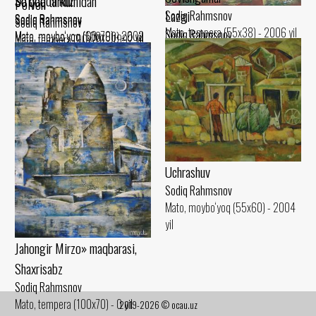
So‘qoqda kuz
So‘qoq turkumidan
Polvon
Lazgi
Sodiq Rahmsnov
Sodiq Rahmsnov
Sodiq Rahmsnov
Sodiq Rahmsnov
Mato, tempera (55x38) - 2006 yil
Sodiq Rahmsnov
Mato, moybo‘yoq (60x70) - 2002
Mato, moybo‘yoq (100x80) - 0 yil
Mato, tempera (90x70) - 1992 yil
Mato, tempera (90x70) - 1999 yil
yil
Uchrashuv
Sodiq Rahmsnov
Mato, moybo‘yoq (55x60) - 2004
yil
Jahongir Mirzo» maqbarasi,
Shaxrisabz
Sodiq Rahmsnov
Mato, tempera (100x70) - 0 yil
2019-2026 © ocau.uz