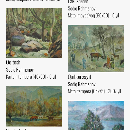
Eski shahar
Sodiq Rahmsnov
Mato, moybo‘yoq (60x50) - 0 yil
Oq tosh
Sodiq Rahmsnov
Qurbon xayit
Karton. tempera (40x50) - 0 yil
Sodiq Rahmsnov
Mato, tempera (64x75) - 2007 yil