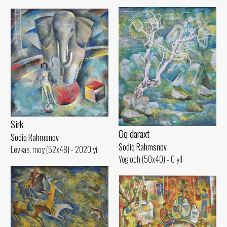
Sirk
Oq daraxt
Sodiq Rahmsnov
Sodiq Rahmsnov
Levkas, moy (52x48) - 2020 yil
Yog‘och (50x40) - 0 yil