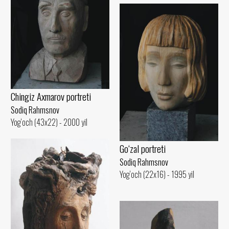
Chingiz Axmarov portreti
Sodiq Rahmsnov
Yog‘och (43x22) - 2000 yil
Go‘zal portreti
Sodiq Rahmsnov
Yog‘och (22x16) - 1995 yil