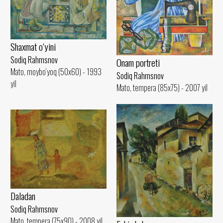
Shaxmat o‘yini
Sodiq Rahmsnov
Onam portreti
Mato, moybo‘yoq (50x60) - 1993
Sodiq Rahmsnov
yil
Mato, tempera (85x75) - 2007 yil
Daladan
Sodiq Rahmsnov
Mato, tempera (75x90) - 2008 yil