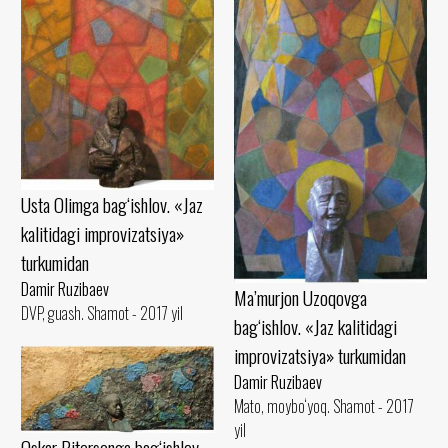
Usta Olimga bag‘ishlov. «Jaz
kalitidagi improvizatsiya»
turkumidan
Damir Ruzibaev
Ma’murjon Uzoqovga
DVP, guash. Shamot - 2017 yil
bag‘ishlov. «Jaz kalitidagi
improvizatsiya» turkumidan
Damir Ruzibaev
Mato, moybo‘yoq. Shamot - 2017
yil
Oskar Pitersonga bag‘ishlov.