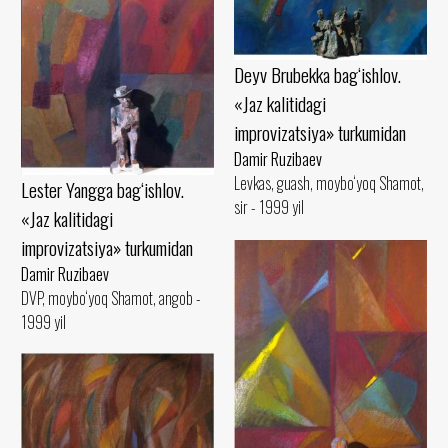
Deyv Brubekka bag‘ishlov.
«Jaz kalitidagi
improvizatsiya» turkumidan
Damir Ruzibaev
Levkas, guash, moybo‘yoq Shamot,
Lester Yangga bag‘ishlov.
sir - 1999 yil
«Jaz kalitidagi
improvizatsiya» turkumidan
Damir Ruzibaev
DVP, moybo‘yoq Shamot, angob -
1999 yil