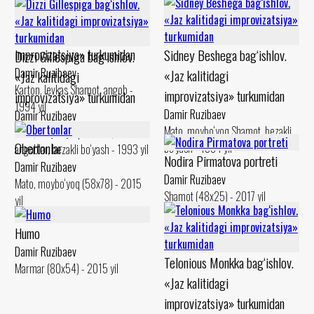
Mato, moybo‘yoq Shamot, angob -
Jerri Malliganga bag‘ishlov.
1994 yil
«Jaz kalitidagi
improvizatsiya» turkumidan
Sidney Beshega bag‘ishlov.
Dizzi Gillespiga bag‘ishlov.
Damir Ruzibaev
«Jaz kalitidagi
«Jaz kalitidagi
Karton, levkas Shamot, angob -
improvizatsiya» turkumidan
improvizatsiya» turkumidan
1994 yil
Damir Ruzibaev
Damir Ruzibaev
Mato, moybo‘yoq Shamot, bezakli
Mato, moybo‘yoq Shamot,
Obertonlar
bo‘yash - 1994 yil
angoblar, bezakli bo‘yash - 1993 yil
Nodira Pirmatova portreti
Damir Ruzibaev
Damir Ruzibaev
Mato, moybo‘yoq (58x78) - 2015
Shamot (48x25) - 2017 yil
yil
Humo
Damir Ruzibaev
Telonious Monkka bag‘ishlov.
Marmar (80x54) - 2015 yil
«Jaz kalitidagi
improvizatsiya» turkumidan