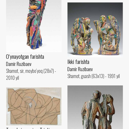
O‘ynayotgan farishta
Ikki farishta
Damir Ruzibaev
Damir Ruzibaev
Shamot, sir, moybo‘yoq (28x7) -
Shamot, guash (63x13) - 1991 yil
2010 yil