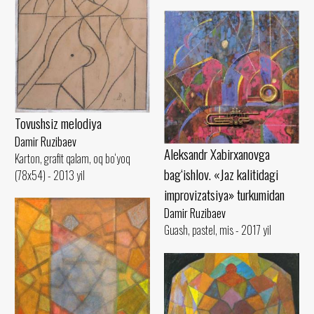
Tovushsiz melodiya
Damir Ruzibaev
Aleksandr Xabirxanovga
Karton, grafit qalam, oq bo‘yoq
bag‘ishlov. «Jaz kalitidagi
(78x54) - 2013 yil
improvizatsiya» turkumidan
Damir Ruzibaev
Guash, pastel, mis - 2017 yil