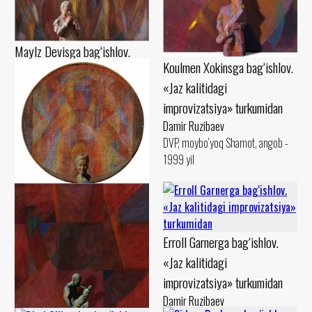
Maylz Devisga bag‘ishlov.
Koulmen Xokinsga bag‘ishlov.
«Jaz kalitidagi
«Jaz kalitidagi
improvizatsiya» turkumidan
improvizatsiya» turkumidan
Damir Ruzibaev
Damir Ruzibaev
Karton, pastel Shamot, guash -
DVP, moybo‘yoq Shamot, angob -
1990 yil
1999 yil
Billi Holidayga bag‘ishlov.
«Jaz kalitidagi
Erroll Garnerga bag‘ishlov.
improvizatsiya» turkumidan
«Jaz kalitidagi
Damir Ruzibaev
improvizatsiya» turkumidan
Mato, moybo‘yoq Shamot, angob -
1999 yil
Damir Ruzibaev