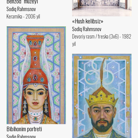
Behzod” muzeyi
Sodiq Rahmsnov
Keramika - 2006 yil
«Hush kelibsiz»
Sodiq Rahmsnov
Devoriy rasm / freska (3x6) - 1982
yil
Bibihonim portreti
Sodiq Rahmsnov