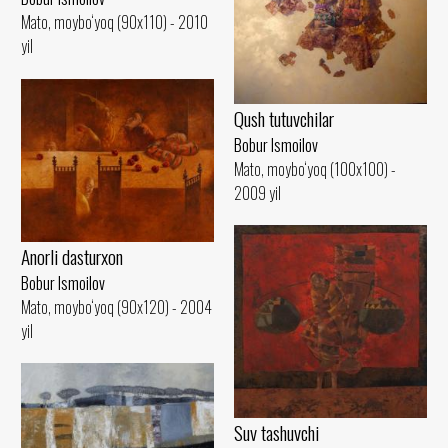
Mato, moybo‘yoq (90x110) - 2010
yil
Qush tutuvchilar
Bobur Ismoilov
Mato, moybo‘yoq (100x100) -
2009 yil
Anorli dasturxon
Bobur Ismoilov
Mato, moybo‘yoq (90x120) - 2004
yil
Suv tashuvchi