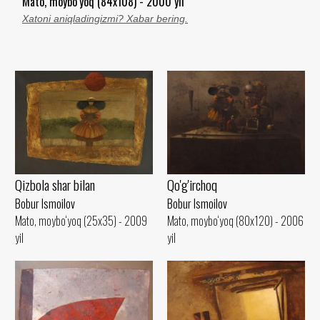
Mato, moybo‘yoq (84x108) - 2000 yil
Xatoni aniqladingizmi? Xabar bering.
Qizbola shar bilan
Qo'g'irchoq
Bobur Ismoilov
Bobur Ismoilov
Mato, moybo‘yoq (25x35) - 2009
Mato, moybo‘yoq (80x120) - 2006
yil
yil