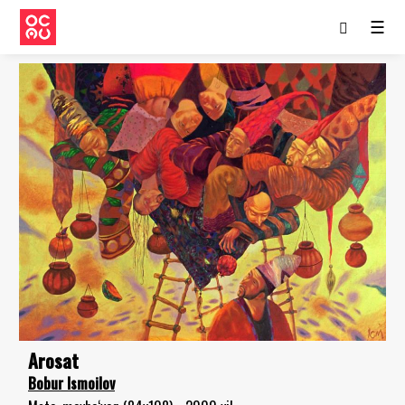
☰
Arosat
Bobur Ismoilov