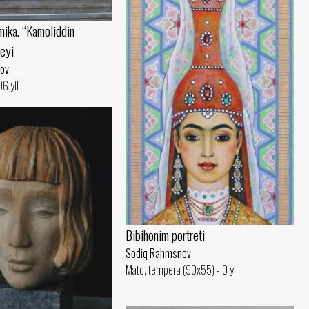
mika. “Kamoliddin
eyi
ov
6 yil
Bibihonim portreti
Sodiq Rahmsnov
Mato, tempera (90x55) - 0 yil