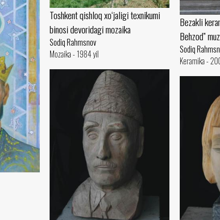
Toshkent qishloq xo‘jaligi texnikumi
Bezakli kera
binosi devoridagi mozaika
Behzod” muz
Sodiq Rahmsnov
Sodiq Rahmsn
Mozaika - 1984 yil
Keramika - 200