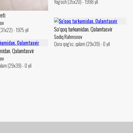
Yog‘och (35x20) - 1998 yil
eti
ov
So‘qoq turkumidan. Qalamtasvir
(31x22) - 1975 yil
Sodiq Rahmsnov
Qora qog‘oz, qalam (29x39) - 0 yil
midan. Qalamtasvir
ov
alam (29x39) - 0 yil