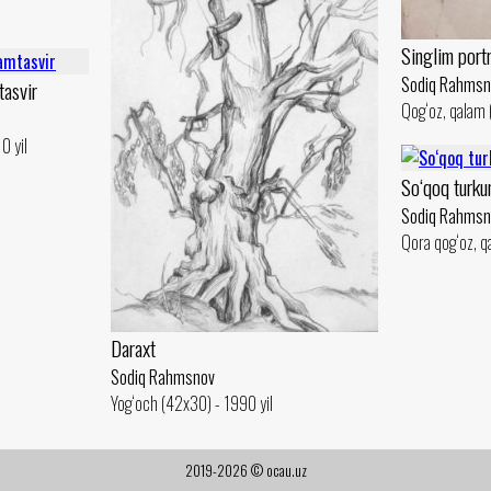
Singlim portr
Sodiq Rahmsn
tasvir
Qog‘oz, qalam 
0 yil
So‘qoq turku
Sodiq Rahmsn
Qora qog‘oz, q
Daraxt
Sodiq Rahmsnov
Yog‘och (42x30) - 1990 yil
2019-2026 © ocau.uz