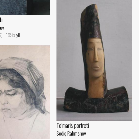
ti
ov
) - 1995 yil
To‘maris portreti
Sodiq Rahmsnov