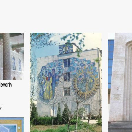
evoriy
yil