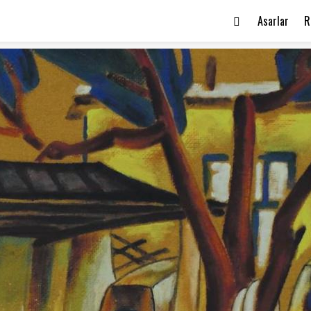
Asarlar
R