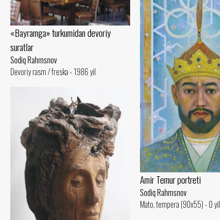
«Bayramga» turkumidan devoriy
suratlar
Sodiq Rahmsnov
Devoriy rasm / freska - 1986 yil
Amir Temur portreti
Sodiq Rahmsnov
Mato, tempera (90x55) - 0 yil