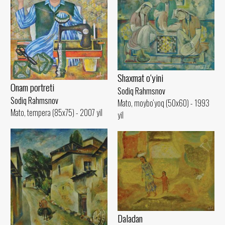
Shaxmat o‘yini
Onam portreti
Sodiq Rahmsnov
Sodiq Rahmsnov
Mato, moybo‘yoq (50x60) - 1993
Mato, tempera (85x75) - 2007 yil
yil
Daladan