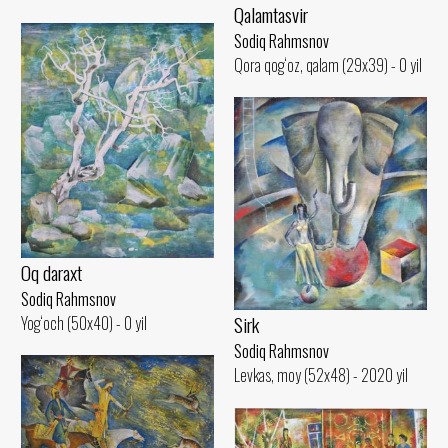
Qalamtasvir
Sodiq Rahmsnov
Qora qog‘oz, qalam (29x39) - 0 yil
Oq daraxt
Sodiq Rahmsnov
Sirk
Yog‘och (50x40) - 0 yil
Sodiq Rahmsnov
Levkas, moy (52x48) - 2020 yil