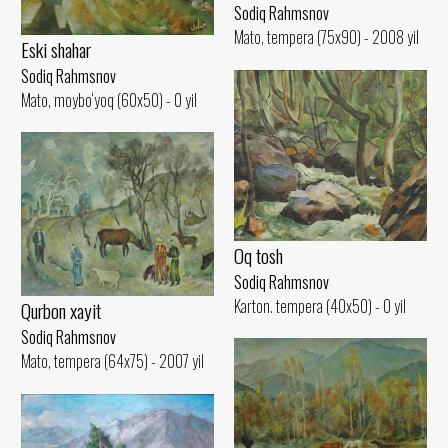
Sodiq Rahmsnov
Mato, tempera (75x90) - 2008 yil
Eski shahar
Sodiq Rahmsnov
Mato, moybo‘yoq (60x50) - 0 yil
Oq tosh
Sodiq Rahmsnov
Karton. tempera (40x50) - 0 yil
Qurbon xayit
Sodiq Rahmsnov
Mato, tempera (64x75) - 2007 yil