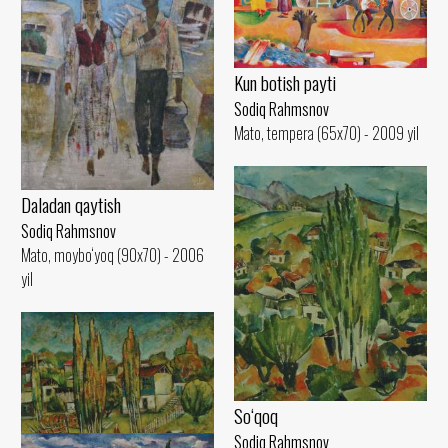
Kun botish payti
Sodiq Rahmsnov
Mato, tempera (65x70) - 2009 yil
Daladan qaytish
Sodiq Rahmsnov
Mato, moybo‘yoq (90x70) - 2006
yil
So‘qoq
Sodiq Rahmsnov