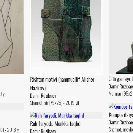
O‘tirgan ayol
Rishton motivi (hammuallif Alisher
Damir Ruzibae
Nazirov)
Marmar (95x25
 yil
Damir Ruzibaev
Shamot, sir (75x25) - 2019 yil
Kompozitsiy
Damir Ruzibae
Ruh faryodi. Munkka taqlid
Shamot, moybo
0) - 2018 yil
Damir Ruzibaev