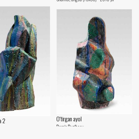
O‘tirgan ayol
a 2
Damir Ruzibaev
v
Shamot, moybo‘yoq (40x28) - 2018 yil
yoq (37x16) - 2018 yil