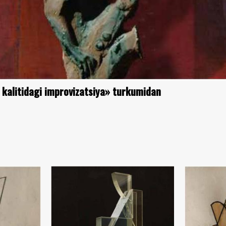
z kalitidagi improvizatsiya» turkumidan