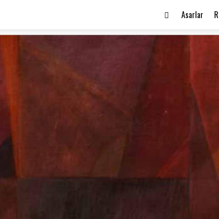
Asarlar
R