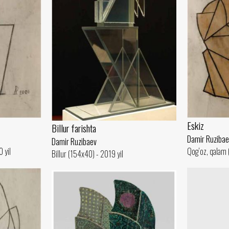
Eskiz
Billur farishta
Damir Ruzibae
Damir Ruzibaev
 yil
Qog‘oz, qalam 
Billur (154x40) - 2019 yil