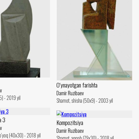
O‘ynayotgan farishta
v
Damir Ruzibaev
) - 2019 yil
Shamot, shisha (50x9) - 2003 yil
a 3
Kompozitsiya
v
Damir Ruzibaev
‘yoq (40x30) - 2018 yil
Shamot, angob (79x30) - 2018 yil