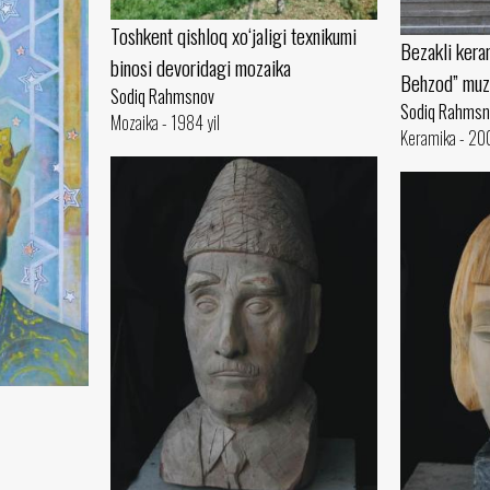
Toshkent qishloq xo‘jaligi texnikumi
Bezakli kera
binosi devoridagi mozaika
Behzod” muz
Sodiq Rahmsnov
Sodiq Rahmsn
Mozaika - 1984 yil
Keramika - 200