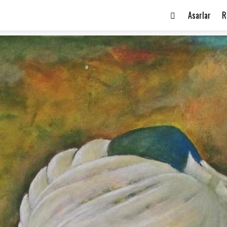
Asarlar
R