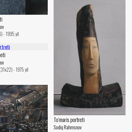
ti
ov
) - 1995 yil
eti
ov
(31x22) - 1975 yil
To‘maris portreti
Sodiq Rahmsnov