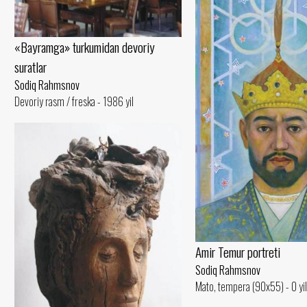
«Bayramga» turkumidan devoriy
suratlar
Sodiq Rahmsnov
Devoriy rasm / freska - 1986 yil
Amir Temur portreti
Sodiq Rahmsnov
Mato, tempera (90x55) - 0 yil