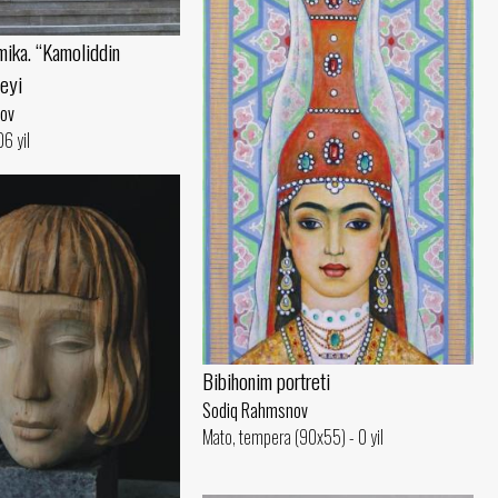
mika. “Kamoliddin
eyi
ov
6 yil
Bibihonim portreti
Sodiq Rahmsnov
Mato, tempera (90x55) - 0 yil