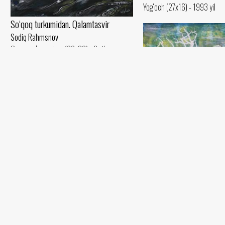
Yog‘och (27x16) - 1993 yil
So‘qoq turkumidan. Qalamtasvir
Sodiq Rahmsnov
Qora qog‘oz, qalam (29x39) - 0 yil
Oq daraxt
Sodiq Rahmsnov
Yog‘och (50x40) - 0 yil