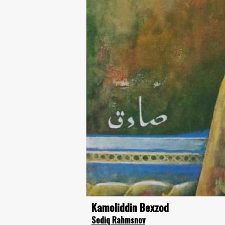
Kamoliddin Bexzod
Sodiq Rahmsnov