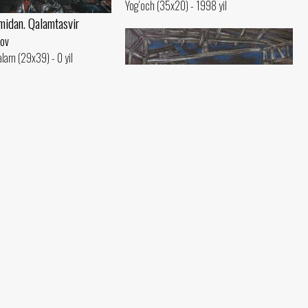
Yog‘och (35x20) - 1998 yil
midan. Qalamtasvir
ov
alam (29x39) - 0 yil
So‘qoq turkumidan. Qalamtasvir
Sodiq Rahmsnov
Qora qog‘oz, qalam (29x39) - 0 yil