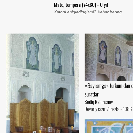
Mato, tempera (74x60) - 0 yil
Xatoni aniqladingizmi? Xabar bering.
«Bayramga» turkumidan d
suratlar
Sodiq Rahmsnov
Devoriy rasm / freska - 1986 