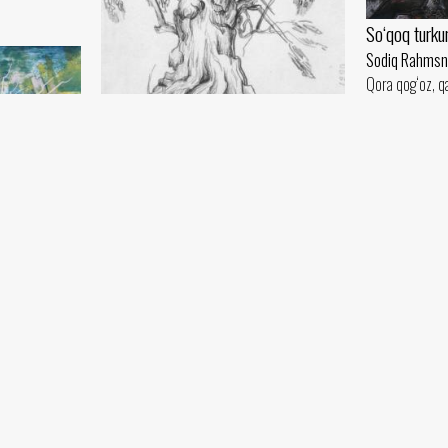
So‘qoq turku
Sodiq Rahmsn
Qora qog‘oz, q
Daraxt
Sodiq Rahmsnov
Yog‘och (42x30) - 1990 yil