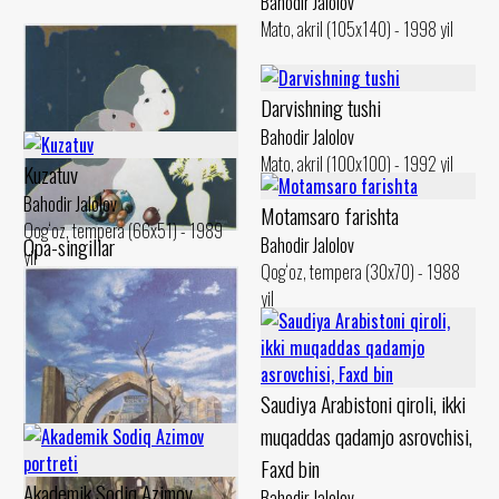
Bahodir Jalolov
Mato, akril (105x140) - 1998 yil
Darvishning tushi
Bahodir Jalolov
Mato, akril (100x100) - 1992 yil
Kuzatuv
Bahodir Jalolov
Motamsaro farishta
Qog‘oz, tempera (66x51) - 1989
Opa-singillar
Bahodir Jalolov
yil
Qog‘oz, tempera (30x70) - 1988
Bahodir Jalolov
yil
Mato, akril (76x76) - 1996 yil
Saudiya Arabistoni qiroli, ikki
muqaddas qadamjo asrovchisi,
Faxd bin
Akademik Sodiq Azimov
Bahodir Jalolov