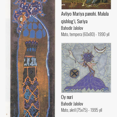
Avliyo Mariya panohi. Malula
qishlog‘i, Suriya
Bahodir Jalolov
Mato, tempera (60x80) - 1990 yil
Oy nuri
Bahodir Jalolov
Mato, akril (75x75) - 1995 yil