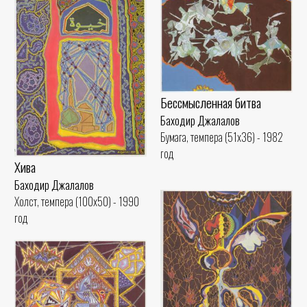
Бессмысленная битва
Баходир Джалалов
Бумага, темпера (51x36) - 1982
год
Хива
Баходир Джалалов
Холст, темпера (100x50) - 1990
год