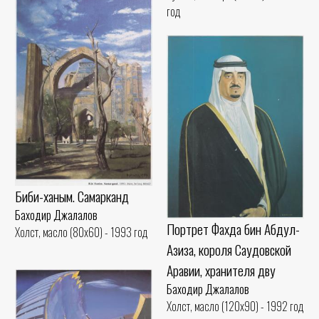
год
Биби-ханым. Самарканд
Баходир Джалалов
Портрет Фахда бин Абдул-
Холст, масло (80x60) - 1993 год
Азиза, короля Саудовской
Аравии, хранителя дву
Баходир Джалалов
Холст, масло (120x90) - 1992 год