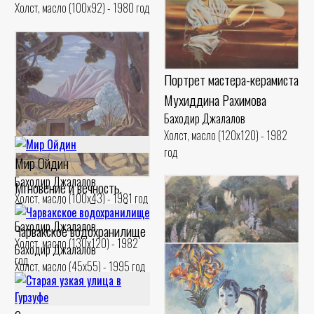
Холст, масло (100x92) - 1980 год
Портрет мастера-керамиста
Мухиддина Рахимова
Баходир Джалалов
Холст, масло (120x120) - 1982
год
Мир Ойдин
Баходир Джалалов
Мгновение и вечность.
Холст, масло (100x43) - 1981 год
Портрет Урала Тансыкбаева
Баходир Джалалов
Чарвакское водохранилище
Холст, масло (130x120) - 1982
Баходир Джалалов
год
Холст, масло (45x55) - 1995 год
Бельгийский садик