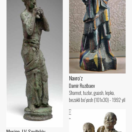
Navro‘z
Damir Ruzibaev
Shamot, tuzlar, guash, lepka,
bezakli bo‘yash (101x30) - 1992 yil
Musiqa. I.V. Savitskiy