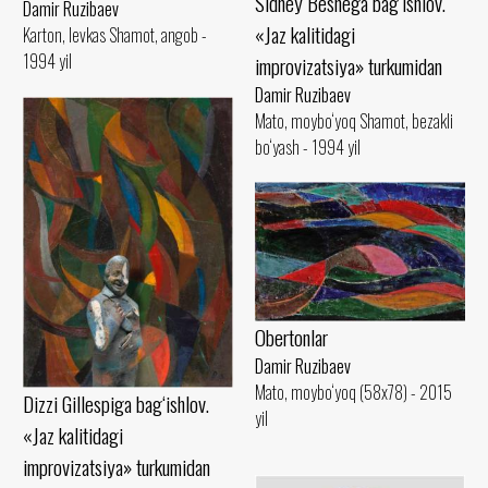
Sidney Beshega bag‘ishlov.
Damir Ruzibaev
«Jaz kalitidagi
Karton, levkas Shamot, angob -
1994 yil
improvizatsiya» turkumidan
Damir Ruzibaev
Mato, moybo‘yoq Shamot, bezakli
bo‘yash - 1994 yil
Obertonlar
Damir Ruzibaev
Mato, moybo‘yoq (58x78) - 2015
Dizzi Gillespiga bag‘ishlov.
yil
«Jaz kalitidagi
improvizatsiya» turkumidan