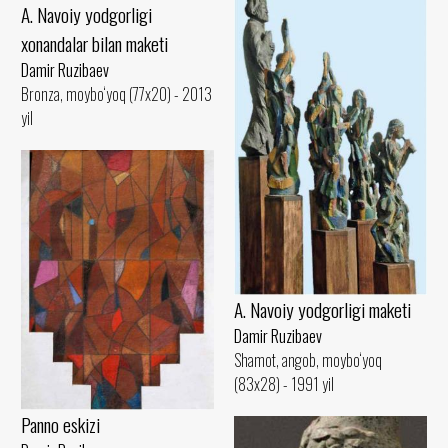
A. Navoiy yodgorligi
xonandalar bilan maketi
Damir Ruzibaev
Bronza, moybo‘yoq (77x20) - 2013
yil
A. Navoiy yodgorligi maketi
Damir Ruzibaev
Shamot, angob, moybo‘yoq
(83x28) - 1991 yil
Panno eskizi