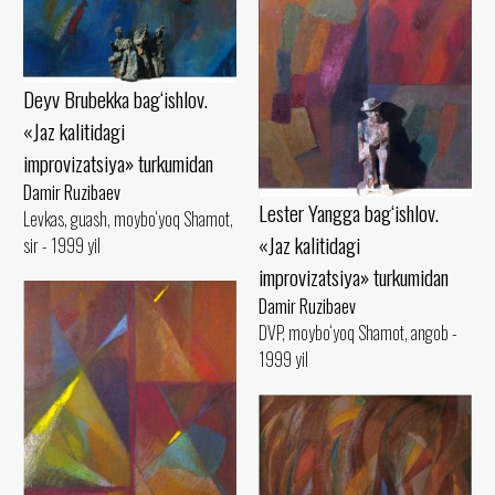
Deyv Brubekka bag‘ishlov.
«Jaz kalitidagi
improvizatsiya» turkumidan
Damir Ruzibaev
Lester Yangga bag‘ishlov.
Levkas, guash, moybo‘yoq Shamot,
«Jaz kalitidagi
sir - 1999 yil
improvizatsiya» turkumidan
Damir Ruzibaev
DVP, moybo‘yoq Shamot, angob -
1999 yil