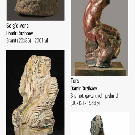
So‘g‘diyona
Damir Ruzibaev
Granit (20x35) - 2001 yil
Tors
Damir Ruzibaev
Shamot, qaytaruvchi pishirish
(30x12) - 1989 yil