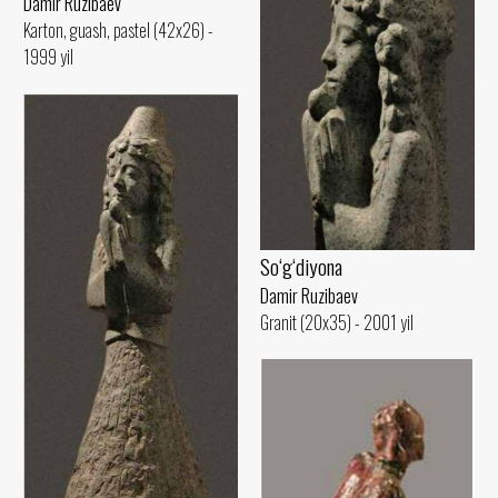
Damir Ruzibaev
Karton, guash, pastel (42x26) -
1999 yil
So‘g‘diyona
Damir Ruzibaev
Granit (20x35) - 2001 yil