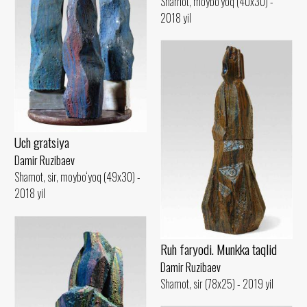
Shamot, moybo‘yoq (40x30) -
2018 yil
Uch gratsiya
Damir Ruzibaev
Shamot, sir, moybo‘yoq (49x30) -
2018 yil
Ruh faryodi. Munkka taqlid
Damir Ruzibaev
Shamot, sir (78x25) - 2019 yil