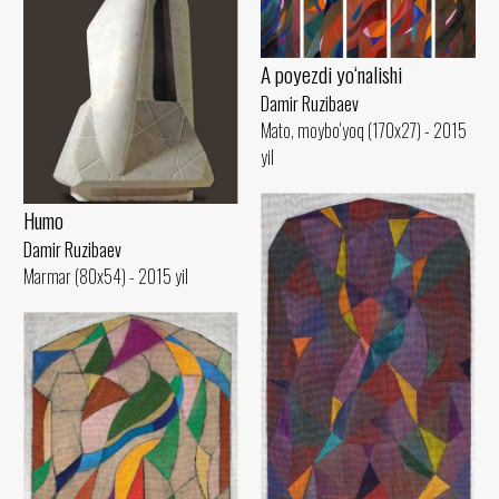
A poyezdi yo‘nalishi
Damir Ruzibaev
Mato, moybo‘yoq (170x27) - 2015
yil
Humo
Damir Ruzibaev
Marmar (80x54) - 2015 yil