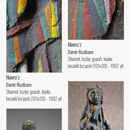
Navro‘z
Damir Ruzibaev
Shamot, tuzlar, guash, lepka,
bezakli bo‘yash (101x30) - 1992 yil
Navro‘z
Damir Ruzibaev
Shamot, tuzlar, guash, lepka,
bezakli bo‘yash (101x30) - 1992 yil