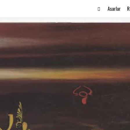
Asarlar
R