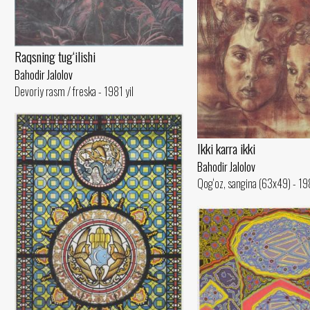
Raqsning tug‘ilishi
Bahodir Jalolov
Devoriy rasm / freska - 1981 yil
Ikki karra ikki
Bahodir Jalolov
Qog‘oz, sangina (63x49) - 198