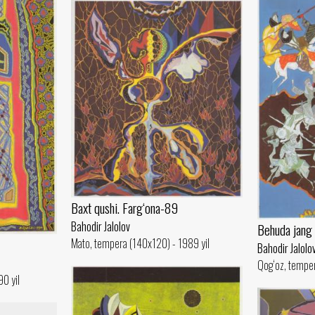
Baxt qushi. Farg‘ona-89
Bahodir Jalolov
Behuda jang
Mato, tempera (140x120) - 1989 yil
Bahodir Jalolo
Qog‘oz, temper
0 yil