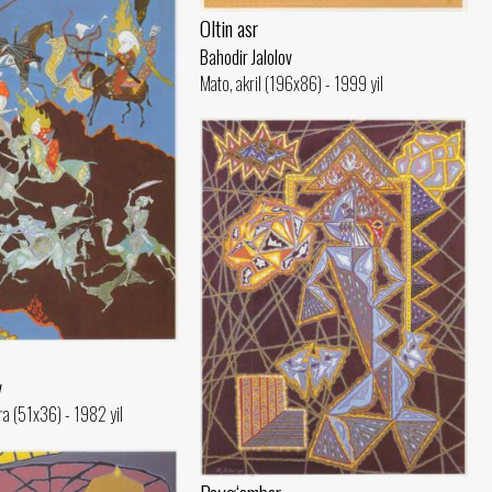
Oltin asr
Bahodir Jalolov
Mato, akril (196x86) - 1999 yil
v
a (51x36) - 1982 yil