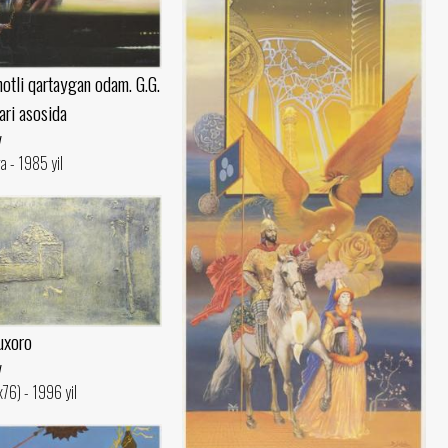
otli qartaygan odam. G.G.
ari asosida
v
a - 1985 yil
uxoro
v
x76) - 1996 yil