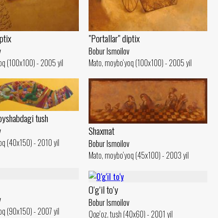
ptix
"Portallar" diptix
v
Bobur Ismoilov
oq (100x100) - 2005 yil
Mato, moybo‘yoq (100x100) - 2005 yil
oyshabdagi tush
Shaxmat
v
q (40x150) - 2010 yil
Bobur Ismoilov
Mato, moybo‘yoq (45x100) - 2003 yil
O‘g‘il to‘y
v
Bobur Ismoilov
q (90x150) - 2007 yil
Qog‘oz, tush (40x60) - 2001 yil