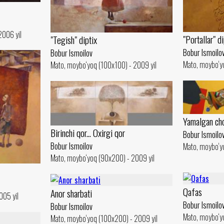
2006 yil
"Portallar" di
"Tegish" diptix
Bobur Ismoilo
Bobur Ismoilov
Mato, moybo‘y
Mato, moybo‘yoq (100x100) - 2009 yil
Yamalgan ch
Birinchi qor... Oxirgi qor
Bobur Ismoilo
Bobur Ismoilov
Mato, moybo‘yo
Mato, moybo‘yoq (90x200) - 2009 yil
Qafas
Anor sharbati
005 yil
Bobur Ismoilo
Bobur Ismoilov
Mato, moybo‘yo
Mato, moybo‘yoq (100x200) - 2009 yil