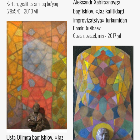
Aleksandr Xabirxanovga
Karton, grafit qalam, oq bo‘yoq
bag‘ishlov. «Jaz kalitidagi
(78x54) - 2013 yil
improvizatsiya» turkumidan
Damir Ruzibaev
Guash, pastel, mis - 2017 yil
Usta Olimga bag‘ishlov. «Jaz