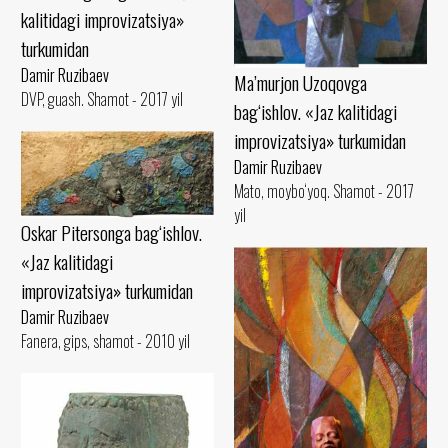
kalitidagi improvizatsiya»
turkumidan
Damir Ruzibaev
Ma’murjon Uzoqovga
DVP, guash. Shamot - 2017 yil
bag‘ishlov. «Jaz kalitidagi
improvizatsiya» turkumidan
Damir Ruzibaev
Mato, moybo‘yoq. Shamot - 2017
yil
Oskar Pitersonga bag‘ishlov.
«Jaz kalitidagi
improvizatsiya» turkumidan
Damir Ruzibaev
Fanera, gips, shamot - 2010 yil