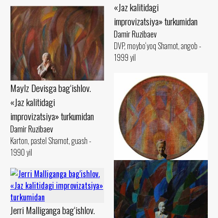
«Jaz kalitidagi
improvizatsiya» turkumidan
Damir Ruzibaev
DVP, moybo‘yoq Shamot, angob -
1999 yil
Maylz Devisga bag‘ishlov.
«Jaz kalitidagi
improvizatsiya» turkumidan
Damir Ruzibaev
Karton, pastel Shamot, guash -
1990 yil
Billi Holidayga bag‘ishlov.
«Jaz kalitidagi
improvizatsiya» turkumidan
Jerri Malliganga bag‘ishlov.