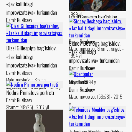
Damir Ruzibaev
«Jaz kalitidagi
Mato, moybo‘yoq Shamot, angob -
improvizatsiya» turkumidan
1999 yil
Erroll Garnerga bag‘ishlov.
Damir Ruzibaev
«Jaz kalitidagi
Karton, levkas Shamot, angob -
improvizatsiya» turkumidan
1994 yil
Damir Ruzibaev
Sidney Beshega bag‘ishlov.
Dizzi Gillespiga bag‘ishlov.
Mato, moybo‘yoq Shamot, angob -
«Jaz kalitidagi
1994 yil
«Jaz kalitidagi
improvizatsiya» turkumidan
improvizatsiya» turkumidan
Damir Ruzibaev
Damir Ruzibaev
Mato, moybo‘yoq Shamot, bezakli
Mato, moybo‘yoq Shamot,
Obertonlar
bo‘yash - 1994 yil
angoblar, bezakli bo‘yash - 1993 yil
Damir Ruzibaev
Nodira Pirmatova portreti
Mato, moybo‘yoq (58x78) - 2015
Damir Ruzibaev
yil
Shamot (48x25) - 2017 yil
Telonious Monkka bag‘ishlov.