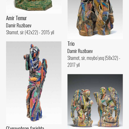
Amir Temur
Damir Ruzibaev
Shamot, sir (42x22) - 2015 yil
Trio
Damir Ruzibaev
Shamot, sir, moybo‘yoq (58x32) -
2017 yil
O‘ynayotgan farishta