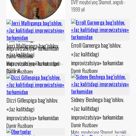
DVP, moybo‘yoq Shamot, angob -
1990 yil
1999 yil
Billi Holidayga bag‘ishlov.
«Jaz kalitidagi
Erroll Garnerga bag‘ishlov.
Jerri Malliganga bag‘ishlov.
improvizatsiya» turkumidan
«Jaz kalitidagi
«Jaz kalitidagi
Damir Ruzibaev
improvizatsiya» turkumidan
improvizatsiya» turkumidan
Mato, moybo‘yoq Shamot, angob -
1999 yil
Damir Ruzibaev
Damir Ruzibaev
Mato, moybo‘yoq Shamot, angob -
Karton, levkas Shamot, angob -
1994 yil
1994 yil
Sidney Beshega bag‘ishlov.
Dizzi Gillespiga bag‘ishlov.
«Jaz kalitidagi
«Jaz kalitidagi
improvizatsiya» turkumidan
improvizatsiya» turkumidan
Damir Ruzibaev
Damir Ruzibaev
Mato, moybo‘yoq Shamot, bezakli
Mato, moybo‘yoq Shamot,