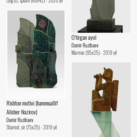
Qog‘oz, qalam (60x42) - 2020 yil
O‘tirgan ayol
Damir Ruzibaev
Marmar (95x25) - 2019 yil
Rishton motivi (hammuallif
Alisher Nazirov)
Damir Ruzibaev
Shamot, sir (75x25) - 2019 yil