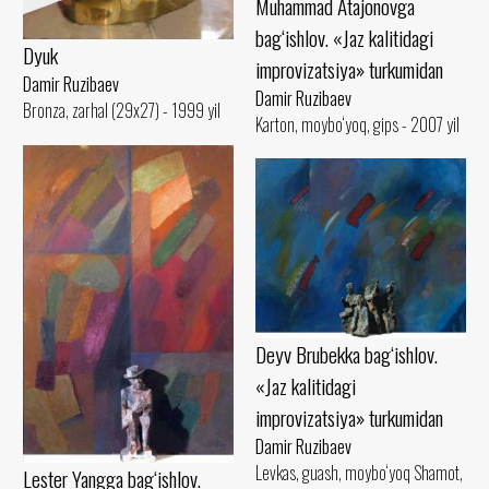
Muhammad Atajonovga
bag‘ishlov. «Jaz kalitidagi
Dyuk
improvizatsiya» turkumidan
Damir Ruzibaev
Damir Ruzibaev
Bronza, zarhal (29x27) - 1999 yil
Karton, moybo‘yoq, gips - 2007 yil
Deyv Brubekka bag‘ishlov.
«Jaz kalitidagi
improvizatsiya» turkumidan
Damir Ruzibaev
Levkas, guash, moybo‘yoq Shamot,
Lester Yangga bag‘ishlov.