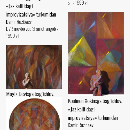
sir - 1999 yil
«Jaz kalitidagi
improvizatsiya» turkumidan
Damir Ruzibaev
DVP, moybo‘yoq Shamot, angob -
1999 yil
Maylz Devisga bag‘ishlov.
Koulmen Xokinsga bag‘ishlov.
«Jaz kalitidagi
«Jaz kalitidagi
improvizatsiya» turkumidan
improvizatsiya» turkumidan
Damir Ruzibaev
Damir Ruzibaev
Karton, pastel Shamot, guash -