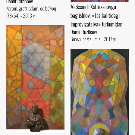
Damir Ruzibaev
Aleksandr Xabirxanovga
Karton, grafit qalam, oq bo‘yoq
bag‘ishlov. «Jaz kalitidagi
(78x54) - 2013 yil
improvizatsiya» turkumidan
Damir Ruzibaev
Guash, pastel, mis - 2017 yil