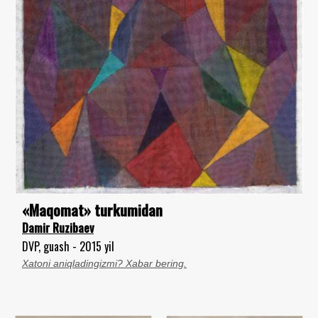
«Maqomat» turkumidan
Damir Ruzibaev
DVP, guash - 2015 yil
Xatoni aniqladingizmi? Xabar bering.