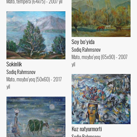
Mato, tempera (64x75) - 2007 yil
Soy bo‘yida
Sodiq Rahmsnov
Mato, moybo‘yoq (65x90) - 2007
Sokinlik
yil
Sodiq Rahmsnov
Mato, moybo‘yoq (50x60) - 2017
yil
Kuz natyurmorti
Sodiq Rahmsnov