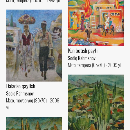
Mato, tempera (60x50) - 1988 yil
Kun botish payti
Sodiq Rahmsnov
Mato, tempera (65x70) - 2009 yil
Daladan qaytish
Sodiq Rahmsnov
Mato, moybo‘yoq (90x70) - 2006
yil