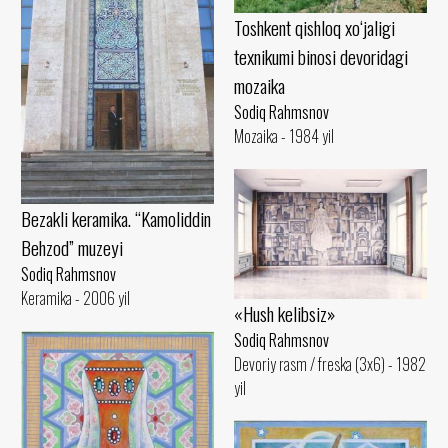
Toshkent qishloq xo‘jaligi
texnikumi binosi devoridagi
mozaika
Sodiq Rahmsnov
Mozaika - 1984 yil
Bezakli keramika. “Kamoliddin
Behzod” muzeyi
Sodiq Rahmsnov
Keramika - 2006 yil
«Hush kelibsiz»
Sodiq Rahmsnov
Devoriy rasm / freska (3x6) - 1982
yil