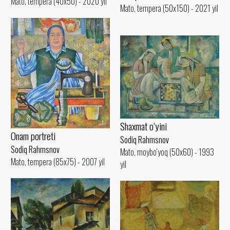
Mato, tempera (40x50) - 2020 yil
Mato, tempera (50x150) - 2021 yil
Shaxmat o‘yini
Onam portreti
Sodiq Rahmsnov
Sodiq Rahmsnov
Mato, moybo‘yoq (50x60) - 1993
Mato, tempera (85x75) - 2007 yil
yil