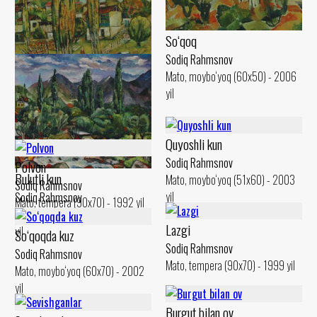
So‘qoq
Sodiq Rahmsnov
Mato, moybo‘yoq (60x50) - 2006
yil
So‘qoq teraklari
Sodiq Rahmsnov
Mato, moybo‘yoq (50x60) - 2000
Quyoshli kun
yil
Sodiq Rahmsnov
Polvon
Bulutli kun
Mato, moybo‘yoq (51x60) - 2003
Sodiq Rahmsnov
yil
Sodiq Rahmsnov
Mato, tempera (90x70) - 1992 yil
Mato, moybo‘yoq (50x60) - 2000
Lazgi
yil
So‘qoqda kuz
Sodiq Rahmsnov
Sodiq Rahmsnov
Mato, tempera (90x70) - 1999 yil
Mato, moybo‘yoq (60x70) - 2002
yil
Burgut bilan ov