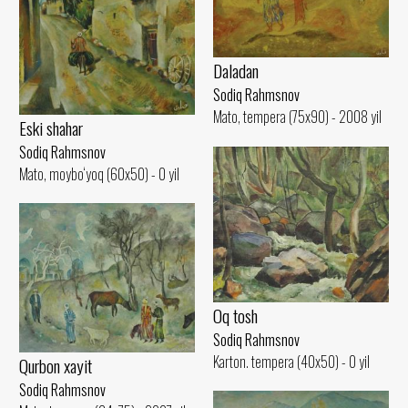
Daladan
Sodiq Rahmsnov
Mato, tempera (75x90) - 2008 yil
Eski shahar
Sodiq Rahmsnov
Mato, moybo‘yoq (60x50) - 0 yil
Oq tosh
Sodiq Rahmsnov
Karton. tempera (40x50) - 0 yil
Qurbon xayit
Sodiq Rahmsnov