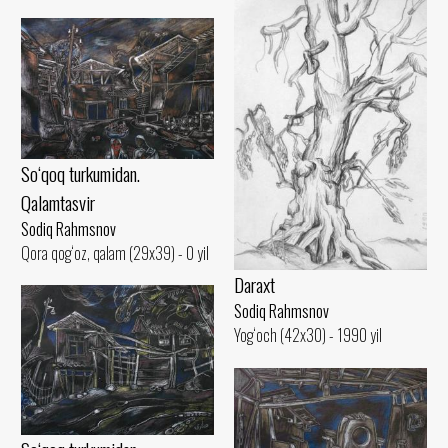
So‘qoq turkumidan.
Qalamtasvir
Sodiq Rahmsnov
Qora qog‘oz, qalam (29x39) - 0 yil
Daraxt
Sodiq Rahmsnov
Yog‘och (42x30) - 1990 yil