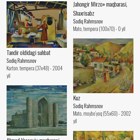
Jahongir Mirzo» maqbarasi,
Shaxrisabz
Sodiq Rahmsnov
Mato, tempera (100x70) - 0 yil
Tandir oldidagi suhbat
Sodiq Rahmsnov
Karton. tempera (37x48) - 2004
yil
Kuz
Sodiq Rahmsnov
Mato, moybo‘yoq (55x60) - 2002
yil