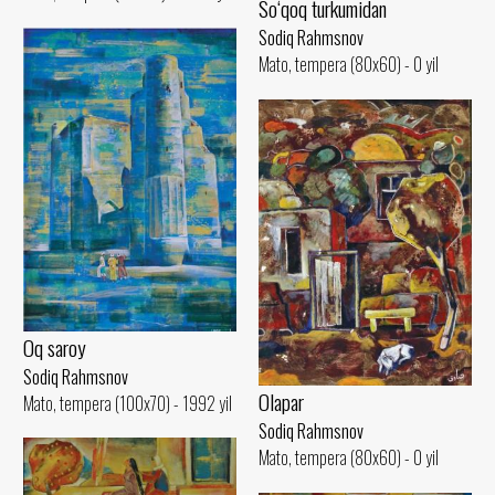
So‘qoq turkumidan
Sodiq Rahmsnov
Mato, tempera (80x60) - 0 yil
Oq saroy
Sodiq Rahmsnov
Olapar
Mato, tempera (100x70) - 1992 yil
Sodiq Rahmsnov
Mato, tempera (80x60) - 0 yil