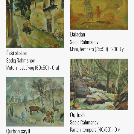
Daladan
Sodiq Rahmsnov
Mato, tempera (75x90) - 2008 yil
Eski shahar
Sodiq Rahmsnov
Mato, moybo‘yoq (60x50) - 0 yil
Oq tosh
Sodiq Rahmsnov
Karton. tempera (40x50) - 0 yil
Qurbon xayit