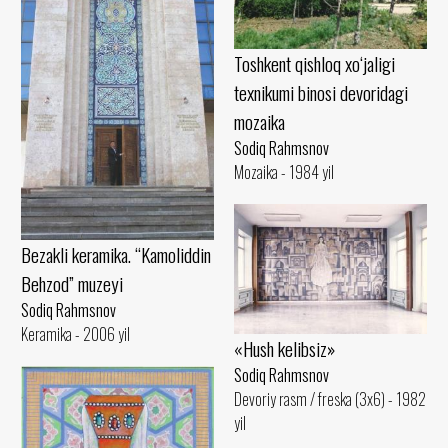
Toshkent qishloq xo‘jaligi
texnikumi binosi devoridagi
mozaika
Sodiq Rahmsnov
Mozaika - 1984 yil
Bezakli keramika. “Kamoliddin
Behzod” muzeyi
Sodiq Rahmsnov
Keramika - 2006 yil
«Hush kelibsiz»
Sodiq Rahmsnov
Devoriy rasm / freska (3x6) - 1982
yil