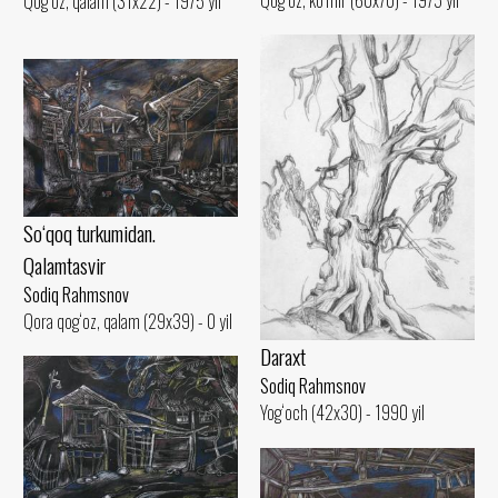
Qog‘oz, qalam (31x22) - 1975 yil
So‘qoq turkumidan.
Qalamtasvir
Sodiq Rahmsnov
Qora qog‘oz, qalam (29x39) - 0 yil
Daraxt
Sodiq Rahmsnov
Yog‘och (42x30) - 1990 yil