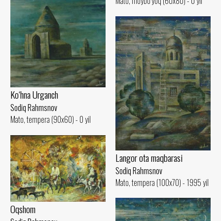
Mato, moybo‘yoq (60x80) - 0 yil
Ko‘hna Urganch
Sodiq Rahmsnov
Mato, tempera (90x60) - 0 yil
Langor ota maqbarasi
Sodiq Rahmsnov
Mato, tempera (100x70) - 1995 yil
Oqshom