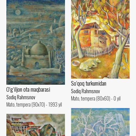
So‘qoq turkumidan
O‘g‘iljon ota maqbarasi
Sodiq Rahmsnov
Sodiq Rahmsnov
Mato, tempera (80x60) - 0 yil
Mato, tempera (90x70) - 1993 yil