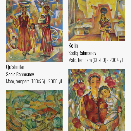
Kelin
Sodiq Rahmsnov
Mato, tempera (60x60) - 2004 yil
Qo‘shnilar
Sodiq Rahmsnov
Mato, tempera (100x75) - 2006 yil