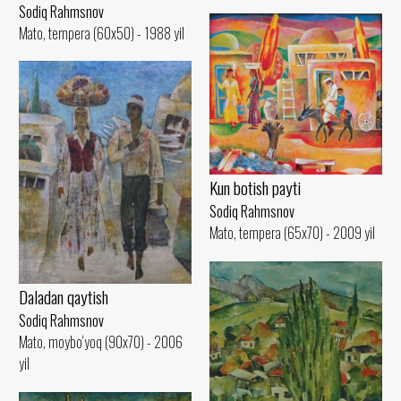
Sodiq Rahmsnov
Mato, tempera (60x50) - 1988 yil
Kun botish payti
Sodiq Rahmsnov
Mato, tempera (65x70) - 2009 yil
Daladan qaytish
Sodiq Rahmsnov
Mato, moybo‘yoq (90x70) - 2006
yil