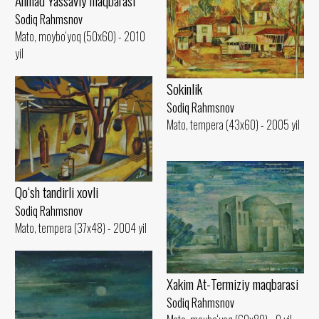
Ahmad Yassaviy maqbarasi
Sodiq Rahmsnov
Mato, moybo‘yoq (50x60) - 2010
yil
Sokinlik
Sodiq Rahmsnov
Mato, tempera (43x60) - 2005 yil
Qo‘sh tandirli xovli
Sodiq Rahmsnov
Mato, tempera (37x48) - 2004 yil
Xakim At-Termiziy maqbarasi
Sodiq Rahmsnov