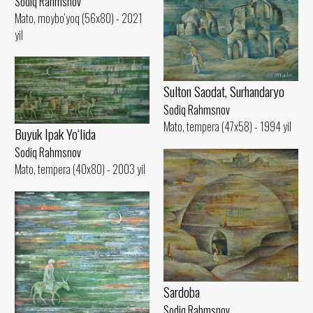
Sodiq Rahmsnov
Mato, moybo‘yoq (56x80) - 2021
yil
Sulton Saodat, Surhandaryo
Sodiq Rahmsnov
Mato, tempera (47x58) - 1994 yil
Buyuk Ipak Yo‘lida
Sodiq Rahmsnov
Mato, tempera (40x80) - 2003 yil
Sardoba
Sodiq Rahmsnov