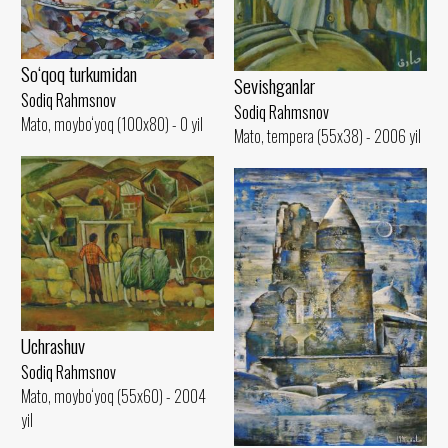
So‘qoq turkumidan
Sevishganlar
Sodiq Rahmsnov
Sodiq Rahmsnov
Mato, moybo‘yoq (100x80) - 0 yil
Mato, tempera (55x38) - 2006 yil
Uchrashuv
Sodiq Rahmsnov
Mato, moybo‘yoq (55x60) - 2004
yil