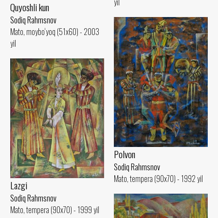
yil
Quyoshli kun
Sodiq Rahmsnov
Mato, moybo‘yoq (51x60) - 2003
yil
Polvon
Sodiq Rahmsnov
Mato, tempera (90x70) - 1992 yil
Lazgi
Sodiq Rahmsnov
Mato, tempera (90x70) - 1999 yil