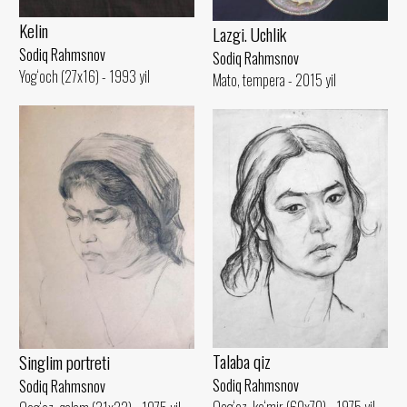
Kelin
Lazgi. Uchlik
Sodiq Rahmsnov
Sodiq Rahmsnov
Yog‘och (27x16) - 1993 yil
Mato, tempera - 2015 yil
Talaba qiz
Singlim portreti
Sodiq Rahmsnov
Sodiq Rahmsnov
Qog‘oz, ko‘mir (60x70) - 1975 yil