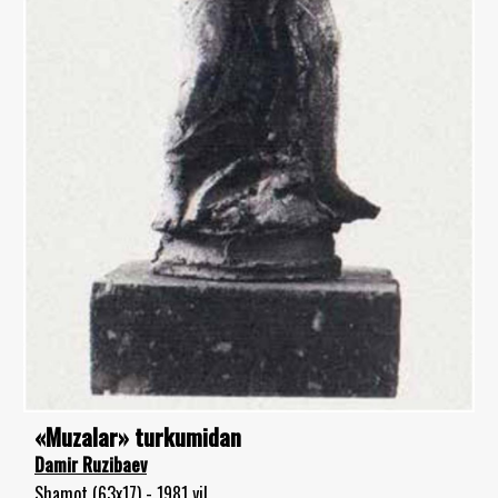
«Muzalar» turkumidan
Damir Ruzibaev
Shamot (63x17) - 1981 yil