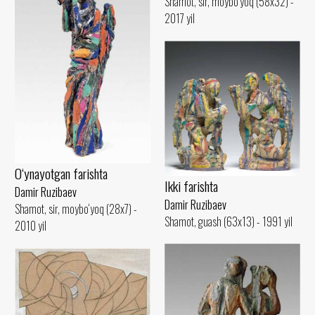
Shamot, sir, moybo‘yoq (58x32) -
2017 yil
O‘ynayotgan farishta
Ikki farishta
Damir Ruzibaev
Damir Ruzibaev
Shamot, sir, moybo‘yoq (28x7) -
Shamot, guash (63x13) - 1991 yil
2010 yil