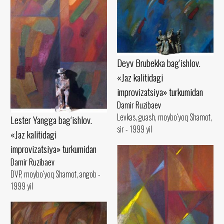
Deyv Brubekka bag‘ishlov.
«Jaz kalitidagi
improvizatsiya» turkumidan
Damir Ruzibaev
Levkas, guash, moybo‘yoq Shamot,
Lester Yangga bag‘ishlov.
sir - 1999 yil
«Jaz kalitidagi
improvizatsiya» turkumidan
Damir Ruzibaev
DVP, moybo‘yoq Shamot, angob -
1999 yil