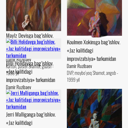
Maylz Devisga bag‘ishlov.
Koulmen Xokinsga bag‘ishlov.
«Jaz kalitidagi
«Jaz kalitidagi
improvizatsiya» turkumidan
improvizatsiya» turkumidan
Damir Ruzibaev
Billi Holidayga bag‘ishlov.
Damir Ruzibaev
Karton, pastel Shamot, guash -
«Jaz kalitidagi
DVP, moybo‘yoq Shamot, angob -
1990 yil
improvizatsiya» turkumidan
1999 yil
Damir Ruzibaev
Mato, moybo‘yoq Shamot, angob -
1999 yil
Jerri Malliganga bag‘ishlov.
«Jaz kalitidagi