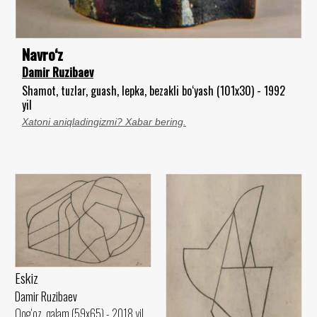
Navro‘z
Damir Ruzibaev
Shamot, tuzlar, guash, lepka, bezakli bo‘yash (101x30) - 1992
yil
Xatoni aniqladingizmi? Xabar bering.
Eskiz
Damir Ruzibaev
Qog‘oz, qalam (59x65) - 2018 yil