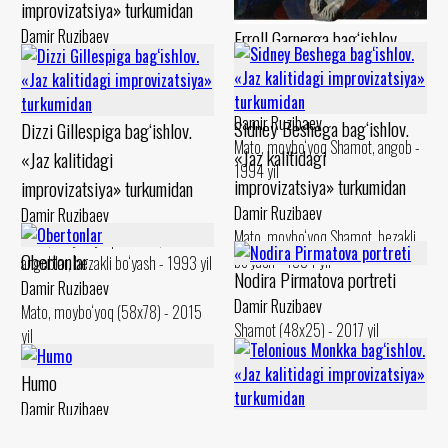
improvizatsiya» turkumidan
Erroll Garnerga bag‘ishlov.
Damir Ruzibaev
Karton, levkas Shamot, angob -
«Jaz kalitidagi
1994 yil
improvizatsiya» turkumidan
Damir Ruzibaev
Sidney Beshega bag‘ishlov.
Dizzi Gillespiga bag‘ishlov.
Mato, moybo‘yoq Shamot, angob -
«Jaz kalitidagi
«Jaz kalitidagi
1994 yil
improvizatsiya» turkumidan
improvizatsiya» turkumidan
Damir Ruzibaev
Damir Ruzibaev
Mato, moybo‘yoq Shamot, bezakli
Mato, moybo‘yoq Shamot,
Obertonlar
bo‘yash - 1994 yil
angoblar, bezakli bo‘yash - 1993 yil
Nodira Pirmatova portreti
Damir Ruzibaev
Damir Ruzibaev
Mato, moybo‘yoq (58x78) - 2015
Shamot (48x25) - 2017 yil
yil
Humo
Damir Ruzibaev
Telonious Monkka bag‘ishlov.
Marmar (80x54) - 2015 yil