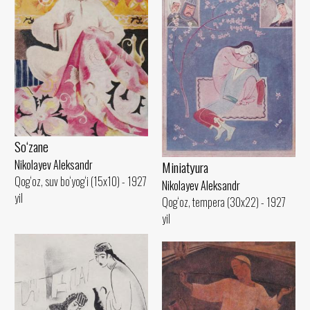
So‘zane
Nikolayev Aleksandr
Miniatyura
Qog‘oz, suv bo‘yog‘i (15x10) - 1927
Nikolayev Aleksandr
yil
Qog‘oz, tempera (30x22) - 1927
yil