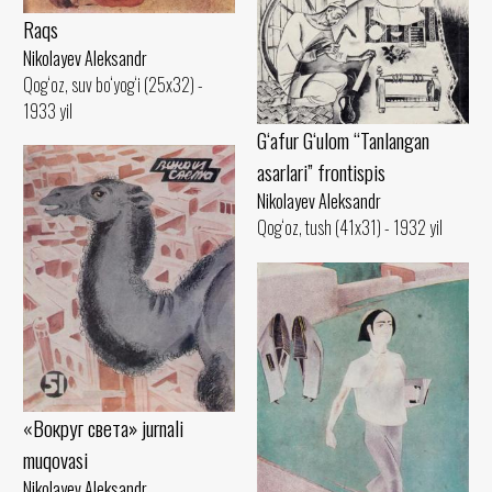
Raqs
Nikolayev Aleksandr
Qog‘oz, suv bo‘yog‘i (25x32) -
1933 yil
G‘afur G‘ulom “Tanlangan
asarlari” frontispis
Nikolayev Aleksandr
Qog‘oz, tush (41x31) - 1932 yil
«Вокруг света» jurnali
muqovasi
Nikolayev Aleksandr