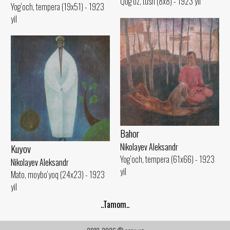
Qog‘oz, tush (8x8) - 1923 yil
Yog‘och, tempera (19x51) - 1923
yil
Bahor
Nikolayev Aleksandr
Kuyov
Yog‘och, tempera (61x66) - 1923
Nikolayev Aleksandr
yil
Mato, moybo‘yoq (24x23) - 1923
yil
..Tamom..