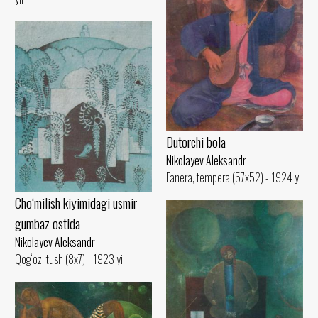
Dutorchi bola
Nikolayev Aleksandr
Fanera, tempera (57x52) - 1924 yil
Cho‘milish kiyimidagi usmir
gumbaz ostida
Nikolayev Aleksandr
Qog‘oz, tush (8x7) - 1923 yil