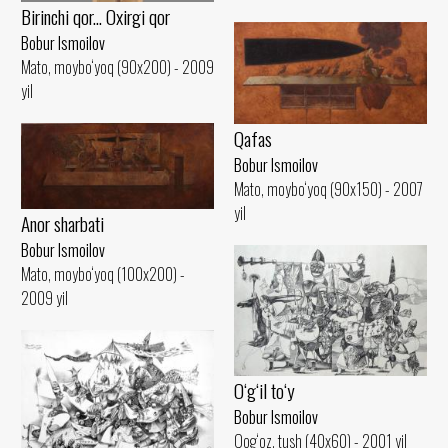
Birinchi qor... Oxirgi qor
Bobur Ismoilov
Mato, moybo‘yoq (90x200) - 2009
yil
Qafas
Bobur Ismoilov
Mato, moybo‘yoq (90x150) - 2007
yil
Anor sharbati
Bobur Ismoilov
Mato, moybo‘yoq (100x200) -
2009 yil
O‘g‘il to‘y
Bobur Ismoilov
Qog‘oz, tush (40x60) - 2001 yil