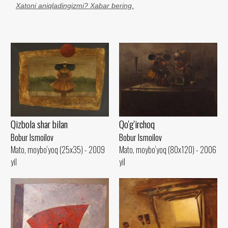
Xatoni aniqladingizmi? Xabar bering.
Qizbola shar bilan
Qo'g'irchoq
Bobur Ismoilov
Bobur Ismoilov
Mato, moybo‘yoq (25x35) - 2009
Mato, moybo‘yoq (80x120) - 2006
yil
yil