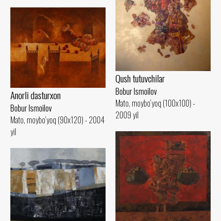
Qush tutuvchilar
Bobur Ismoilov
Anorli dasturxon
Mato, moybo‘yoq (100x100) -
Bobur Ismoilov
2009 yil
Mato, moybo‘yoq (90x120) - 2004
yil