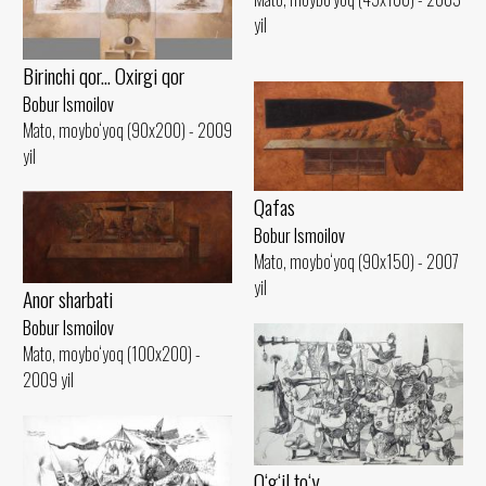
yil
Birinchi qor... Oxirgi qor
Bobur Ismoilov
Mato, moybo‘yoq (90x200) - 2009
yil
Qafas
Bobur Ismoilov
Mato, moybo‘yoq (90x150) - 2007
yil
Anor sharbati
Bobur Ismoilov
Mato, moybo‘yoq (100x200) -
2009 yil
O‘g‘il to‘y