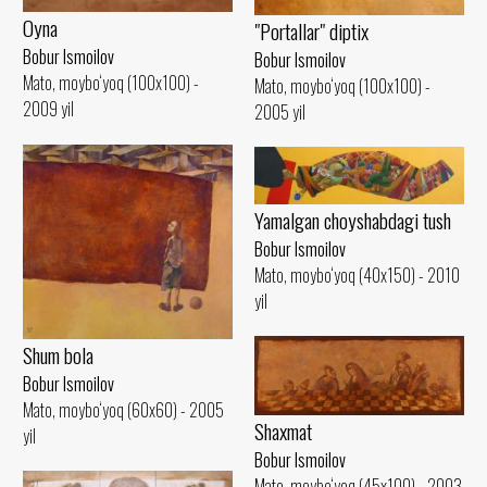
Oyna
"Portallar" diptix
Bobur Ismoilov
Bobur Ismoilov
Mato, moybo‘yoq (100x100) -
Mato, moybo‘yoq (100x100) -
2009 yil
2005 yil
Yamalgan choyshabdagi tush
Bobur Ismoilov
Mato, moybo‘yoq (40x150) - 2010
yil
Shum bola
Bobur Ismoilov
Mato, moybo‘yoq (60x60) - 2005
Shaxmat
yil
Bobur Ismoilov
Mato, moybo‘yoq (45x100) - 2003