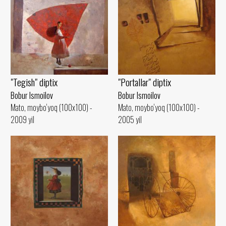
"Portallar" diptix
"Tegish" diptix
Bobur Ismoilov
Bobur Ismoilov
Mato, moybo‘yoq (100x100) -
Mato, moybo‘yoq (100x100) -
2005 yil
2009 yil