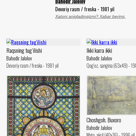
Bahodir Jalolov
Devoriy rasm / freska - 1981 yil
Xatoni aniqladingizmi? Xabar bering.
Raqsning tug‘ilishi
Ikki karra ikki
Bahodir Jalolov
Bahodir Jalolov
Devoriy rasm / freska - 1981 yil
Qog‘oz, sangina (63x49) - 198
Choshgoh. Buxoro
Bahodir Jalolov
Mato, akril (40x76) - 1996 yil