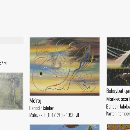
7 yil
Bahaybat qan
Markes asarl
Me’roj
Bahodir Jalolo
Bahodir Jalolov
Karton. temper
Mato, akril (101x120) - 1996 yil