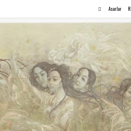
Asarlar
R