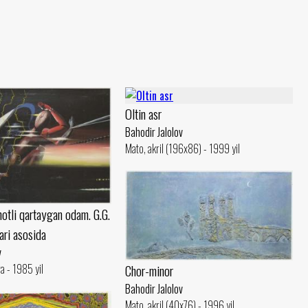
Oltin asr
Bahodir Jalolov
Mato, akril (196x86) - 1999 yil
otli qartaygan odam. G.G.
ari asosida
v
Chor-minor
a - 1985 yil
Bahodir Jalolov
Mato, akril (40x76) - 1996 yil