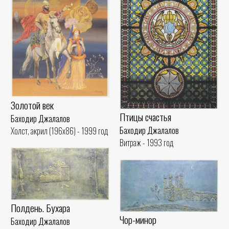
Золотой век
Птицы счастья
Баходир Джалалов
Баходир Джалалов
Холст, акрил (196x86) - 1999 год
Витраж - 1993 год
Полдень. Бухара
Чор-минор
Баходир Джалалов