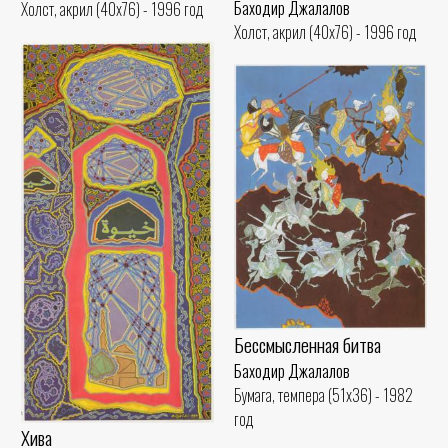
Баходир Джалалов
Холст, акрил (40x76) - 1996 год
Холст, акрил (40x76) - 1996 год
Бессмысленная битва
Баходир Джалалов
Бумага, темпера (51x36) - 1982
год
Хива