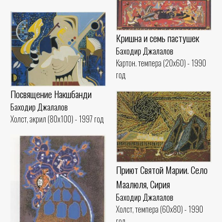
Кришна и семь пастушек
Баходир Джалалов
Картон. темпера (20x60) - 1990
год
Посвящение Накшбанди
Баходир Джалалов
Холст, акрил (80x100) - 1997 год
Приют Святой Марии. Село
Маалюля, Сирия
Баходир Джалалов
Холст, темпера (60x80) - 1990
год