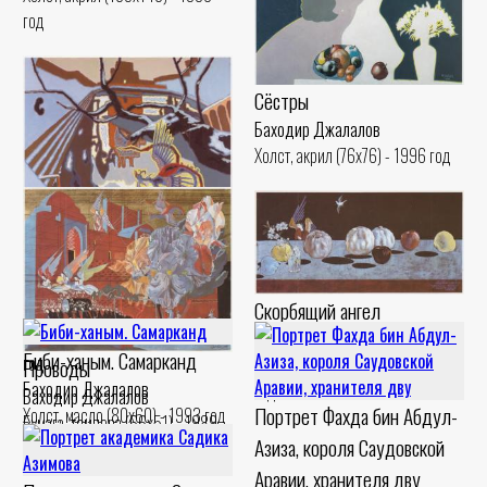
год
Сёстры
Баходир Джалалов
Холст, акрил (76x76) - 1996 год
Сон дервиша
Скорбящий ангел
Баходир Джалалов
Холст, акрил (100x100) - 1992
Баходир Джалалов
Биби-ханым. Самарканд
год
Проводы
Бумага, темпера (30x70) - 1988
Баходир Джалалов
год
Баходир Джалалов
Портрет Фахда бин Абдул-
Холст, масло (80x60) - 1993 год
Бумага, темпера (66x51) - 1989
Азиза, короля Саудовской
год
Аравии, хранителя дву