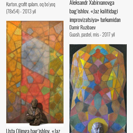
Aleksandr Xabirxanovga
Karton, grafit qalam, oq bo‘yoq
bag‘ishlov. «Jaz kalitidagi
(78x54) - 2013 yil
improvizatsiya» turkumidan
Damir Ruzibaev
Guash, pastel, mis - 2017 yil
Usta Olimga bag‘ishlov. «Jaz