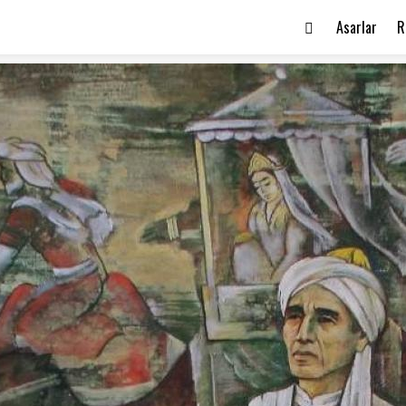
Asarlar
R