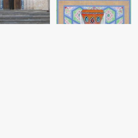
mika. “Kamoliddin
eyi
ov
6 yil
ov
) - 1995 yil
Bibihonim portreti
Sodiq Rahmsnov