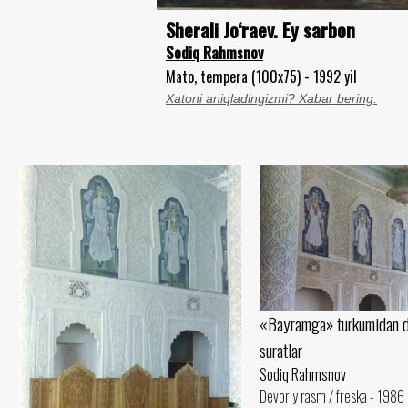
Sherali Jo‘raev. Ey sarbon
Sodiq Rahmsnov
Mato, tempera (100x75) - 1992 yil
Xatoni aniqladingizmi? Xabar bering.
«Bayramga» turkumidan d
suratlar
Sodiq Rahmsnov
Devoriy rasm / freska - 1986 