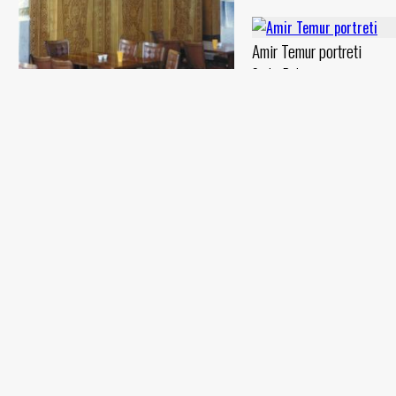
Amir Temur portreti
Sodiq Rahmsnov
Mato, tempera (90x55) - 0 yil
«Bayramga» turkumidan devoriy
suratlar
Chingiz Axmarov portreti
Sodiq Rahmsnov
Sodiq Rahmsnov
Devoriy rasm / freska - 1986 yil
Yog‘och (43x22) - 2000 yil