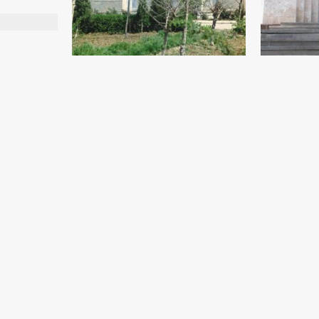
Toshkent qishloq xo‘jaligi texnikumi
Bezakli kera
binosi devoridagi mozaika
Behzod” muz
Sodiq Rahmsnov
Sodiq Rahmsn
Mozaika - 1984 yil
Keramika - 200
Go‘zal portreti
Qayg‘u
Sodiq Rahmsnov
Sodiq Rahmsn
Yog‘och (22x16) - 1995 yil
Yog‘och (37x27