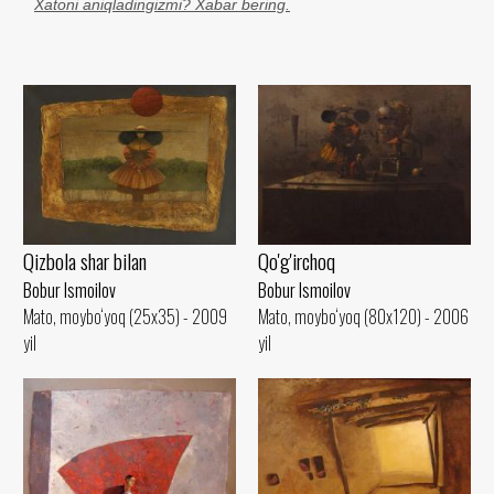
Xatoni aniqladingizmi? Xabar bering.
Qizbola shar bilan
Qo'g'irchoq
Bobur Ismoilov
Bobur Ismoilov
Mato, moybo‘yoq (25x35) - 2009
Mato, moybo‘yoq (80x120) - 2006
yil
yil