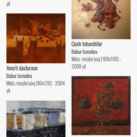
yil
Qush tutuvchilar
Bobur Ismoilov
Mato, moybo‘yoq (100x100) -
2009 yil
Anorli dasturxon
Bobur Ismoilov
Mato, moybo‘yoq (90x120) - 2004
yil