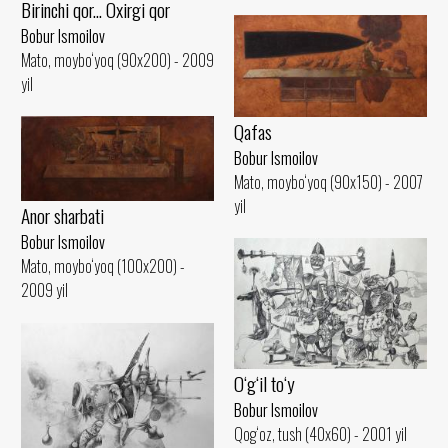
Birinchi qor... Oxirgi qor
Bobur Ismoilov
Mato, moybo‘yoq (90x200) - 2009
yil
Qafas
Bobur Ismoilov
Mato, moybo‘yoq (90x150) - 2007
yil
Anor sharbati
Bobur Ismoilov
Mato, moybo‘yoq (100x200) -
2009 yil
O‘g‘il to‘y
Bobur Ismoilov
Qog‘oz, tush (40x60) - 2001 yil